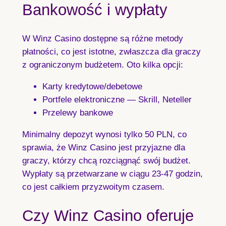
Bankowość i wypłaty
W Winz Casino dostępne są różne metody
płatności, co jest istotne, zwłaszcza dla graczy
z ograniczonym budżetem. Oto kilka opcji:
Karty kredytowe/debetowe
Portfele elektroniczne — Skrill, Neteller
Przelewy bankowe
Minimalny depozyt wynosi tylko 50 PLN, co
sprawia, że Winz Casino jest przyjazne dla
graczy, którzy chcą rozciągnąć swój budżet.
Wypłaty są przetwarzane w ciągu 23-47 godzin,
co jest całkiem przyzwoitym czasem.
Czy Winz Casino oferuje