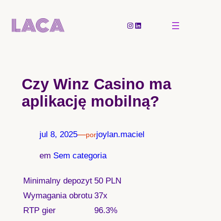
Pular
para
Instagram
LinkedIn
o
conteúdo
Czy Winz Casino ma
aplikację mobilną?
jul 8, 2025
—
joylan.maciel
por
em
Sem categoria
Minimalny depozyt
50 PLN
Wymagania obrotu
37x
RTP gier
96.3%