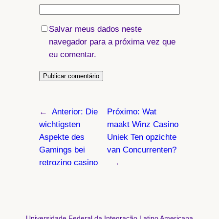
Salvar meus dados neste
navegador para a próxima vez que
eu comentar.
←
Anterior:
Die
Próximo:
Wat
wichtigsten
maakt Winz Casino
Aspekte des
Uniek Ten opzichte
Gamings bei
van Concurrenten?
retrozino casino
→
Universidade Federal da Integração Latino Americana