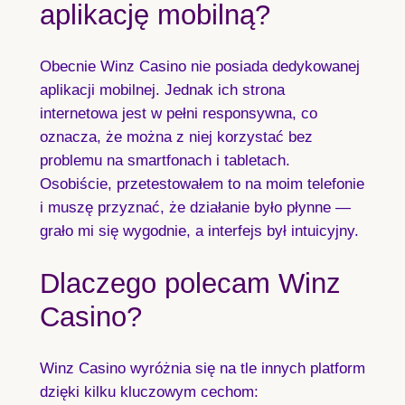
aplikację mobilną?
Obecnie Winz Casino nie posiada dedykowanej
aplikacji mobilnej. Jednak ich strona
internetowa jest w pełni responsywna, co
oznacza, że można z niej korzystać bez
problemu na smartfonach i tabletach.
Osobiście, przetestowałem to na moim telefonie
i muszę przyznać, że działanie było płynne —
grało mi się wygodnie, a interfejs był intuicyjny.
Dlaczego polecam Winz
Casino?
Winz Casino wyróżnia się na tle innych platform
dzięki kilku kluczowym cechom: