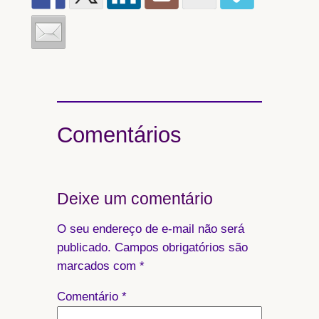
Comentários
Deixe um comentário
O seu endereço de e-mail não será
publicado.
Campos obrigatórios são
marcados com
*
Comentário
*