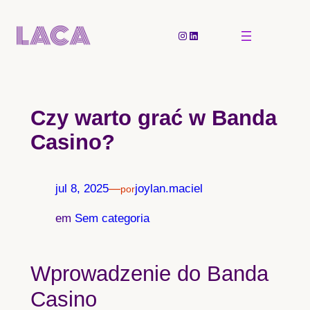
Pular
para
Instagram
LinkedIn
o
conteúdo
Czy warto grać w Banda
Casino?
jul 8, 2025
—
joylan.maciel
por
em
Sem categoria
Wprowadzenie do Banda
Casino