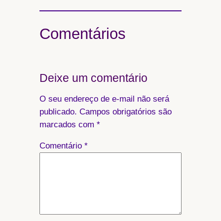
Comentários
Deixe um comentário
O seu endereço de e-mail não será
publicado.
Campos obrigatórios são
marcados com
*
Comentário
*