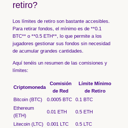
retiro?
Los límites de retiro son bastante accesibles.
Para retirar fondos, el mínimo es de **0.1
BTC** o **0.5 ETH**, lo que permite a los
jugadores gestionar sus fondos sin necesidad
de acumular grandes cantidades.
Aquí tenéis un resumen de las comisiones y
límites:
Comisión
Límite Mínimo
Criptomoneda
de Red
de Retiro
Bitcoin (BTC)
0.0005 BTC
0.1 BTC
Ethereum
0.01 ETH
0.5 ETH
(ETH)
Litecoin (LTC)
0.001 LTC
0.5 LTC