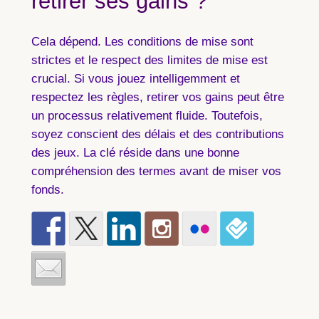
retirer ses gains ?
Cela dépend. Les conditions de mise sont
strictes et le respect des limites de mise est
crucial. Si vous jouez intelligemment et
respectez les règles, retirer vos gains peut être
un processus relativement fluide. Toutefois,
soyez conscient des délais et des contributions
des jeux. La clé réside dans une bonne
compréhension des termes avant de miser vos
fonds.