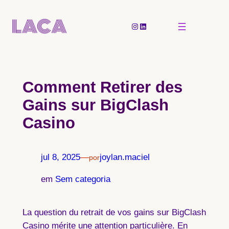
Pular
para
Instagram
LinkedIn
o
conteúdo
Comment Retirer des
Gains sur BigClash
Casino
jul 8, 2025
—
joylan.maciel
por
em
Sem categoria
La question du retrait de vos gains sur BigClash
Casino mérite une attention particulière. En