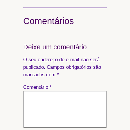
Comentários
Deixe um comentário
O seu endereço de e-mail não será
publicado.
Campos obrigatórios são
marcados com
*
Comentário
*