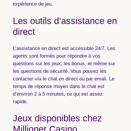
expérience de jeu.
Les outils d’assistance en
direct
L’assistance en direct est accessible 24/7. Les
agents sont formés pour répondre à vos
questions sur les jeux, les bonus, et même sur
les questions de sécurité. Vous pouvez les
contacter via le chat en direct ou par email. Le
temps de réponse moyen dans le chat est
d’environ 2 à 5 minutes, ce qui est assez
rapide.
Jeux disponibles chez
Millioner Casino