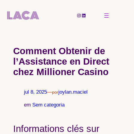
Pular
para
Instagram
LinkedIn
o
conteúdo
Comment Obtenir de
l’Assistance en Direct
chez Millioner Casino
jul 8, 2025
—
joylan.maciel
por
em
Sem categoria
Informations clés sur