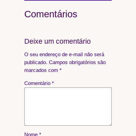
Comentários
Deixe um comentário
O seu endereço de e-mail não será
publicado.
Campos obrigatórios são
marcados com
*
Comentário
*
Nome
*