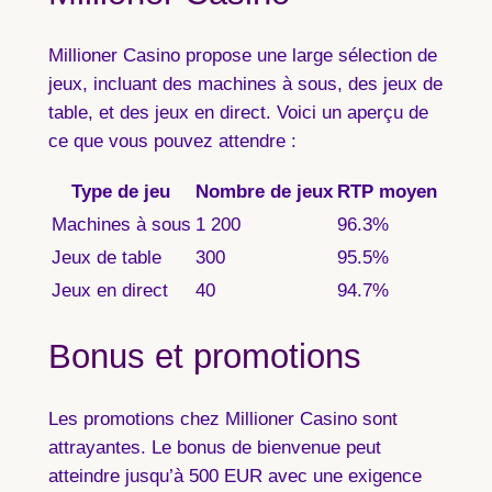
Millioner Casino propose une large sélection de
jeux, incluant des machines à sous, des jeux de
table, et des jeux en direct. Voici un aperçu de
ce que vous pouvez attendre :
Type de jeu
Nombre de jeux
RTP moyen
Machines à sous
1 200
96.3%
Jeux de table
300
95.5%
Jeux en direct
40
94.7%
Bonus et promotions
Les promotions chez Millioner Casino sont
attrayantes. Le bonus de bienvenue peut
atteindre jusqu’à 500 EUR avec une exigence