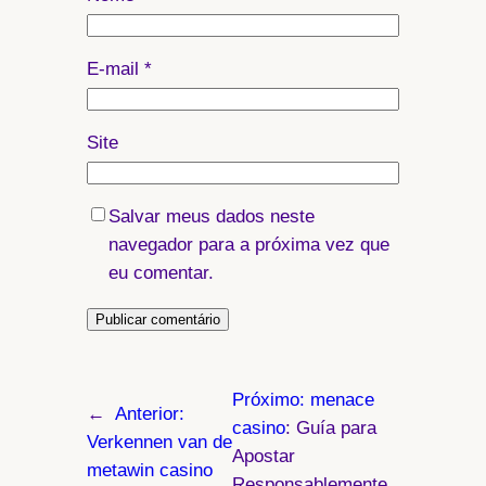
E-mail
*
Site
Salvar meus dados neste
navegador para a próxima vez que
eu comentar.
Próximo:
menace
←
Anterior:
casino
: Guía para
Verkennen van de
Apostar
metawin casino
Responsablemente