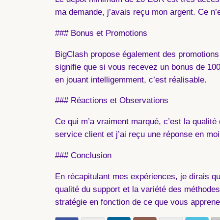
ma demande, j’avais reçu mon argent. Ce n’es
### Bonus et Promotions
BigClash propose également des promotions i
signifie que si vous recevez un bonus de 1
en jouant intelligemment, c’est réalisable.
### Réactions et Observations
Ce qui m’a vraiment marqué, c’est la qualité 
service client et j’ai reçu une réponse en mo
### Conclusion
En récapitulant mes expériences, je dirais qu
qualité du support et la variété des méthode
stratégie en fonction de ce que vous appre