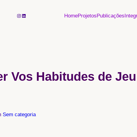
Instagram
LinkedIn
Home
Projetos
Publicações
Integ
 Vos Habitudes de Jeu
m
Sem categoria