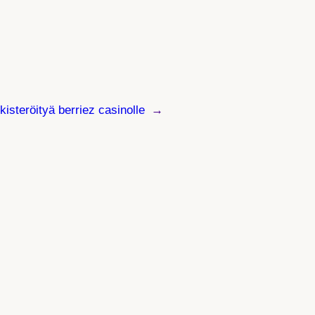
isteröityä berriez casinolle
→