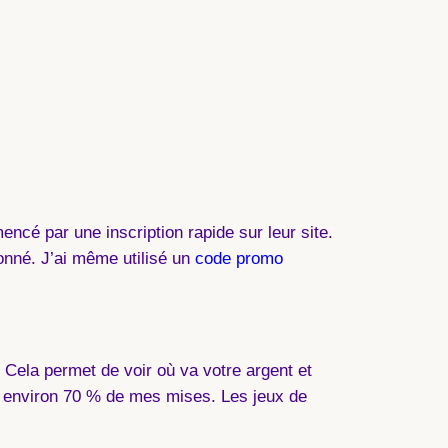
cé par une inscription rapide sur leur site.
onné. J’ai même utilisé un
code promo
Cela permet de voir où va votre argent et
t environ 70 % de mes mises. Les jeux de