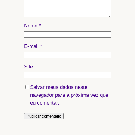
Nome
*
E-mail
*
Site
Salvar meus dados neste
navegador para a próxima vez que
eu comentar.