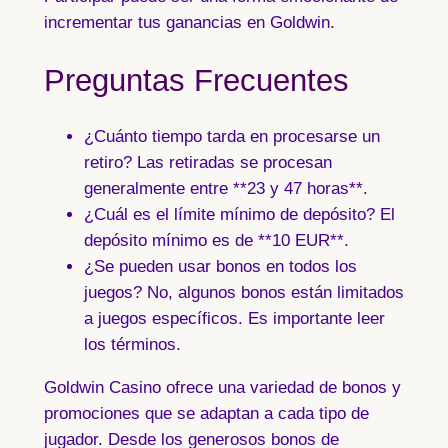
incrementar tus ganancias en Goldwin.
Preguntas Frecuentes
¿Cuánto tiempo tarda en procesarse un
retiro?
Las retiradas se procesan
generalmente entre **23 y 47 horas**.
¿Cuál es el límite mínimo de depósito?
El
depósito mínimo es de **10 EUR**.
¿Se pueden usar bonos en todos los
juegos?
No, algunos bonos están limitados
a juegos específicos. Es importante leer
los términos.
Goldwin Casino ofrece una variedad de bonos y
promociones que se adaptan a cada tipo de
jugador. Desde los generosos bonos de