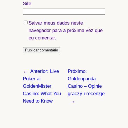
Site
Salvar meus dados neste
navegador para a próxima vez que
eu comentar.
←
Anterior:
Live
Próximo:
Poker at
Goldenpanda
GoldenMister
Casino – Opinie
Casino: What You
graczy i recenzje
Need to Know
→