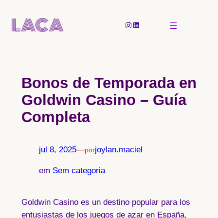
Pular
para
Instagram
LinkedIn
o
conteúdo
Bonos de Temporada en
Goldwin Casino – Guía
Completa
jul 8, 2025
—
joylan.maciel
por
em
Sem categoria
Goldwin Casino es un destino popular para los
entusiastas de los juegos de azar en España.