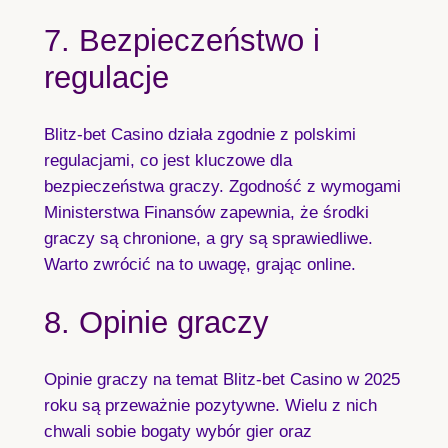
7. Bezpieczeństwo i
regulacje
Blitz-bet Casino działa zgodnie z polskimi
regulacjami, co jest kluczowe dla
bezpieczeństwa graczy. Zgodność z wymogami
Ministerstwa Finansów zapewnia, że środki
graczy są chronione, a gry są sprawiedliwe.
Warto zwrócić na to uwagę, grając online.
8. Opinie graczy
Opinie graczy na temat Blitz-bet Casino w 2025
roku są przeważnie pozytywne. Wielu z nich
chwali sobie bogaty wybór gier oraz