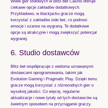
Wiele gier stołowych w Blitz-bet Casino oferuje
ciekawe opcje zakładów dodatkowych.
Przykładowo, w blackjacku gracze mogą
korzystać z zakładów side bet, co podnosi
emocje i szanse na wygraną. Te dodatkowe
opcje są atrakcyjne i mogą zwiększyć potencjał
wygranej.
6. Studio dostawców
Blitz-bet współpracuje z wieloma uznawanymi
dostawcami oprogramowania, takimi jak
Evolution Gaming i Pragmatic Play. Dzięki temu
gracze mogą korzystać z różnorodnych gier o
wysokiej jakości. Co więcej, regularne
aktualizacje i nowe tytuły od tych dostawców są
świetnym sposobem na przyciąganie graczy.