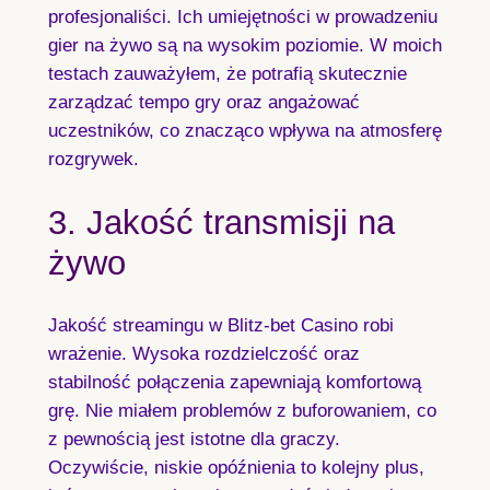
profesjonaliści. Ich umiejętności w prowadzeniu
gier na żywo są na wysokim poziomie. W moich
testach zauważyłem, że potrafią skutecznie
zarządzać tempo gry oraz angażować
uczestników, co znacząco wpływa na atmosferę
rozgrywek.
3. Jakość transmisji na
żywo
Jakość streamingu w Blitz-bet Casino robi
wrażenie. Wysoka rozdzielczość oraz
stabilność połączenia zapewniają komfortową
grę. Nie miałem problemów z buforowaniem, co
z pewnością jest istotne dla graczy.
Oczywiście, niskie opóźnienia to kolejny plus,