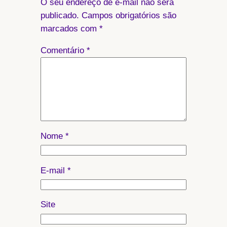
O seu endereço de e-mail não será
publicado.
Campos obrigatórios são
marcados com
*
Comentário
*
Nome
*
E-mail
*
Site