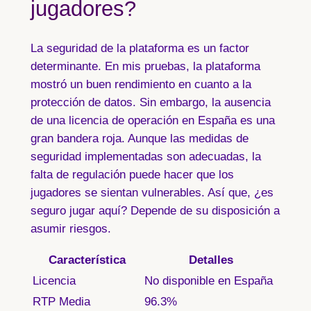
jugadores?
La seguridad de la plataforma es un factor
determinante. En mis pruebas, la plataforma
mostró un buen rendimiento en cuanto a la
protección de datos. Sin embargo, la ausencia
de una licencia de operación en España es una
gran bandera roja. Aunque las medidas de
seguridad implementadas son adecuadas, la
falta de regulación puede hacer que los
jugadores se sientan vulnerables. Así que, ¿es
seguro jugar aquí? Depende de su disposición a
asumir riesgos.
Característica
Detalles
Licencia
No disponible en España
RTP Media
96.3%