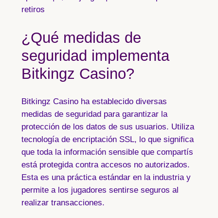
retiros
¿Qué medidas de
seguridad implementa
Bitkingz Casino?
Bitkingz Casino ha establecido diversas
medidas de seguridad para garantizar la
protección de los datos de sus usuarios. Utiliza
tecnología de encriptación SSL, lo que significa
que toda la información sensible que compartís
está protegida contra accesos no autorizados.
Esta es una práctica estándar en la industria y
permite a los jugadores sentirse seguros al
realizar transacciones.