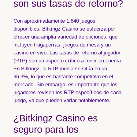
son sus tasas de retorno?
Con aproximadamente
1,840 juegos
disponibles, Bitkingz Casino se esfuerza por
ofrecer una amplia variedad de opciones, que
incluyen tragaperras, juegos de mesa y un
casino en vivo. Las tasas de retorno al jugador
(RTP) son un aspecto crítico a tener en cuenta.
En Bitkingz, la RTP media se sitúa en un
96.3%, lo que es bastante competitivo en el
mercado. Sin embargo, es importante que los
jugadores revisen los RTP específicos de cada
juego, ya que pueden variar notablemente.
¿Bitkingz Casino es
seguro para los