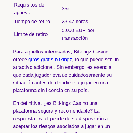
Requisitos de
35x
apuesta
Tiempo de retiro
23-47 horas
5,000 EUR por
Límite de retiro
transacción
Para aquellos interesados, Bitkingz Casino
ofrece
giros gratis bitkingz
, lo que puede ser un
atractivo adicional. Sin embargo, es esencial
que cada jugador evalúe cuidadosamente su
situación antes de decidirse a jugar en una
plataforma sin licencia en su país.
En definitiva, ¿es Bitkingz Casino una
plataforma segura y recomendable? La
respuesta es: depende de su disposición a
aceptar los riesgos asociados a jugar en un