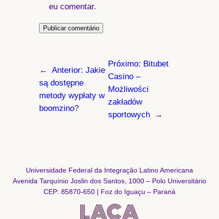
eu comentar.
Próximo:
Bitubet
←
Anterior:
Jakie
Casino –
są dostępne
Możliwości
metody wypłaty w
zakładów
boomzino
?
sportowych
→
Universidade Federal da Integração Latino Americana
Avenida Tarquínio Joslin dos Santos, 1000 – Polo Universitário
CEP: 85870-650 | Foz do Iguaçu – Paraná