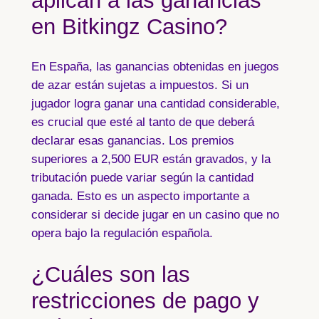
aplican a las ganancias
en Bitkingz Casino?
En España, las ganancias obtenidas en juegos
de azar están sujetas a impuestos. Si un
jugador logra ganar una cantidad considerable,
es crucial que esté al tanto de que deberá
declarar esas ganancias. Los premios
superiores a 2,500 EUR están gravados, y la
tributación puede variar según la cantidad
ganada. Esto es un aspecto importante a
considerar si decide jugar en un casino que no
opera bajo la regulación española.
¿Cuáles son las
restricciones de pago y