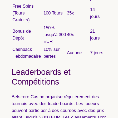
Free Spins
14
(Tours
100 Tours
35x
jours
Gratuits)
150%
Bonus de
21
jusqu’à 300
40x
Dépôt
jours
EUR
Cashback
10% sur
Aucune
7 jours
Hebdomadaire
pertes
Leaderboards et
Compétitions
Betscore Casino organise régulièrement des
tournois avec des leaderboards. Les joueurs
peuvent participer à des courses avec des prix
allant jusqu’à
5 000 EUR
. Les classements sont