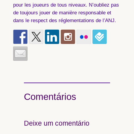
pour les joueurs de tous niveaux. N’oubliez pas
de toujours jouer de manière responsable et
dans le respect des réglementations de l’ANJ.
Comentários
Deixe um comentário