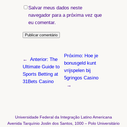
Salvar meus dados neste
navegador para a próxima vez que
eu comentar.
Próximo:
Hoe je
←
Anterior:
The
bonusgeld kunt
Ultimate Guide to
vrijspelen bij
Sports Betting at
5gringos Casino
31Bets Casino
→
Universidade Federal da Integração Latino Americana
Avenida Tarquínio Joslin dos Santos, 1000 – Polo Universitário