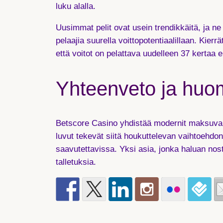
luku alalla.
Uusimmat pelit ovat usein trendikkäitä, ja ne 
pelaajia suurella voittopotentiaalillaan. Kie
että voitot on pelattava uudelleen 37 kertaa
Yhteenveto ja huo
Betscore Casino yhdistää modernit maksuvaiht
luvut tekevät siitä houkuttelevan vaihtoehdon.
saavutettavissa. Yksi asia, jonka haluan nost
talletuksia.