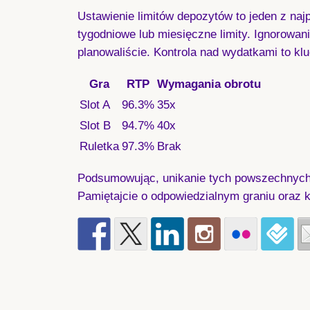
Ustawienie limitów depozytów to jeden z na
tygodniowe lub miesięczne limity. Ignorowan
planowaliście. Kontrola nad wydatkami to k
Gra
RTP
Wymagania obrotu
Slot A
96.3%
35x
Slot B
94.7%
40x
Ruletka
97.3%
Brak
Podsumowując, unikanie tych powszechnych
Pamiętajcie o odpowiedzialnym graniu oraz 