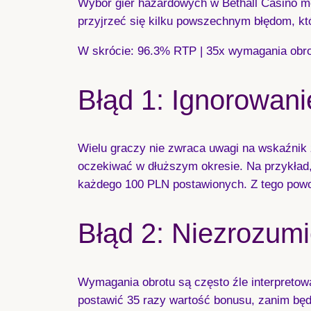
Wybór gier hazardowych w Bethall Casino mo
przyjrzeć się kilku powszechnym błędom, kt
W skrócie:
96.3% RTP | 35x wymagania obrot
Błąd 1: Ignorowani
Wielu graczy nie zwraca uwagi na wskaźnik 
oczekiwać w dłuższym okresie. Na przykład
każdego 100 PLN postawionych. Z tego pow
Błąd 2: Niezrozum
Wymagania obrotu są często źle interpretowa
postawić 35 razy wartość bonusu, zanim będ