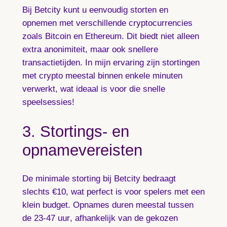
Bij Betcity kunt u eenvoudig storten en
opnemen met verschillende cryptocurrencies
zoals Bitcoin en Ethereum. Dit biedt niet alleen
extra anonimiteit, maar ook snellere
transactietijden. In mijn ervaring zijn stortingen
met crypto meestal binnen enkele minuten
verwerkt, wat ideaal is voor die snelle
speelsessies!
3. Stortings- en
opnamevereisten
De minimale storting bij Betcity bedraagt
slechts
€10
, wat perfect is voor spelers met een
klein budget. Opnames duren meestal tussen
de
23-47 uur
, afhankelijk van de gekozen