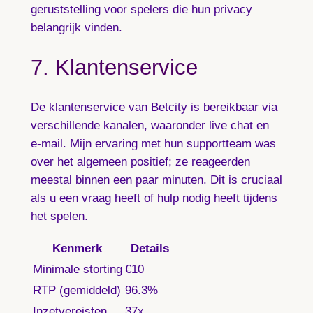
geruststelling voor spelers die hun privacy
belangrijk vinden.
7. Klantenservice
De klantenservice van Betcity is bereikbaar via
verschillende kanalen, waaronder live chat en
e-mail. Mijn ervaring met hun supportteam was
over het algemeen positief; ze reageerden
meestal binnen een paar minuten. Dit is cruciaal
als u een vraag heeft of hulp nodig heeft tijdens
het spelen.
Kenmerk
Details
Minimale storting
€10
RTP (gemiddeld)
96.3%
Inzetvereisten
37x