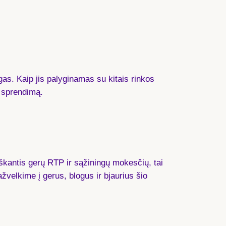
as. Kaip jis palyginamas su kitais rinkos
 sprendimą.
ieškantis gerų RTP ir sąžiningų mokesčių, tai
ažvelkime į gerus, blogus ir bjaurius šio