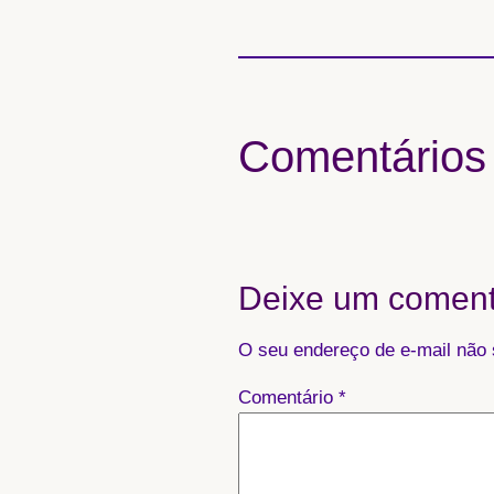
Comentários
Deixe um coment
O seu endereço de e-mail não 
Comentário
*