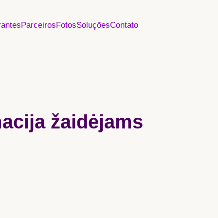
rantes
Parceiros
Fotos
Soluções
Contato
acija žaidėjams