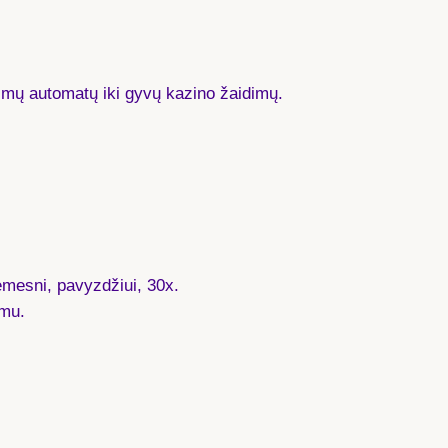
šimų automatų iki gyvų kazino žaidimų.
žemesni, pavyzdžiui, 30x.
imu.