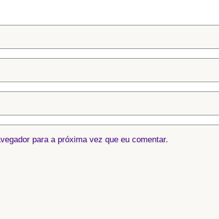
vegador para a próxima vez que eu comentar.