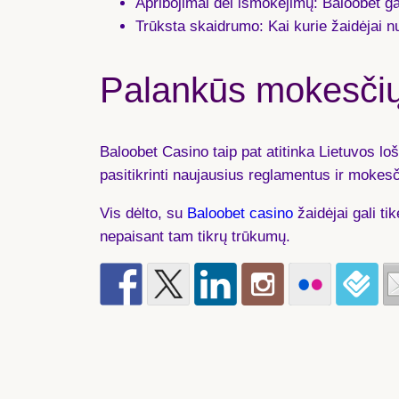
Apribojimai dėl išmokėjimų:
Baloobet gal
Trūksta skaidrumo:
Kai kurie žaidėjai n
Palankūs mokesčių
Baloobet Casino taip pat atitinka Lietuvos lo
pasitikrinti naujausius reglamentus ir mokesči
Vis dėlto, su
Baloobet casino
žaidėjai gali ti
nepaisant tam tikrų trūkumų.