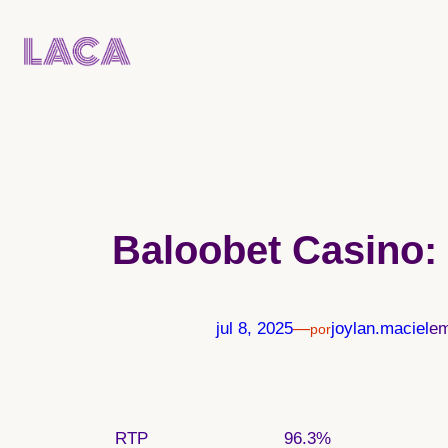
Pular
para
o
conteúdo
Baloobet Casino:
jul 8, 2025
—
joylan.maciel
e
por
RTP
96.3%