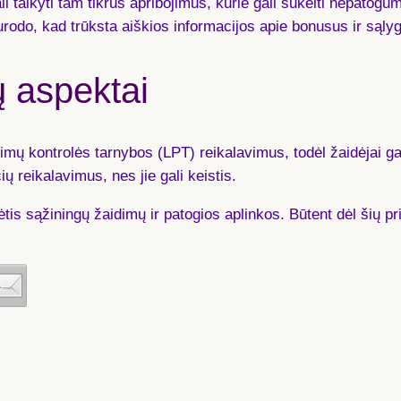
i taikyti tam tikrus apribojimus, kurie gali sukelti nepatogu
urodo, kad trūksta aiškios informacijos apie bonusus ir sąly
 aspektai
šimų kontrolės tarnybos (LPT) reikalavimus, todėl žaidėjai ga
ų reikalavimus, nes jie gali keistis.
kėtis sąžiningų žaidimų ir patogios aplinkos. Būtent dėl šių p