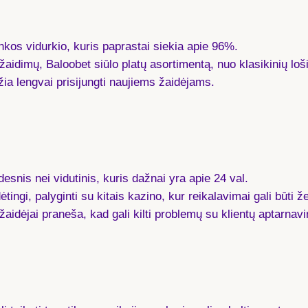
nkos vidurkio, kuris paprastai siekia apie 96%.
aidimų, Baloobet siūlo platų asortimentą, nuo klasikinių lo
ia lengvai prisijungti naujiems žaidėjams.
desnis nei vidutinis, kuris dažnai yra apie 24 val.
ėtingi, palyginti su kitais kazino, kur reikalavimai gali būti 
žaidėjai praneša, kad gali kilti problemų su klientų aptarnav