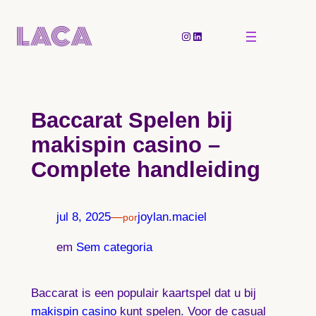
Pular
para
Instagram
LinkedIn
o
conteúdo
Baccarat Spelen bij
makispin casino –
Complete handleiding
jul 8, 2025
—
joylan.maciel
por
em
Sem categoria
Baccarat is een populair kaartspel dat u bij
makispin casino
kunt spelen. Voor de casual