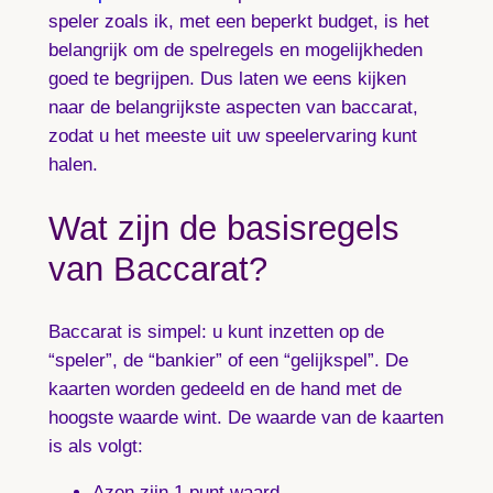
speler zoals ik, met een beperkt budget, is het
belangrijk om de spelregels en mogelijkheden
goed te begrijpen. Dus laten we eens kijken
naar de belangrijkste aspecten van baccarat,
zodat u het meeste uit uw speelervaring kunt
halen.
Wat zijn de basisregels
van Baccarat?
Baccarat is simpel: u kunt inzetten op de
“speler”, de “bankier” of een “gelijkspel”. De
kaarten worden gedeeld en de hand met de
hoogste waarde wint. De waarde van de kaarten
is als volgt:
Azen zijn 1 punt waard.