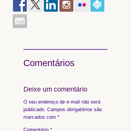
Comentários
Deixe um comentário
O seu endereço de e-mail não será
publicado.
Campos obrigatórios são
marcados com
*
Comentário
*