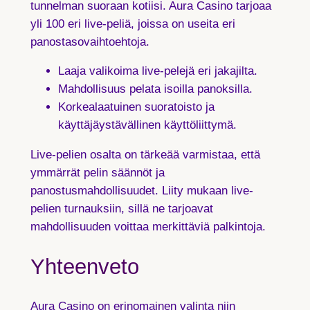
tunnelman suoraan kotiisi. Aura Casino tarjoaa
yli
100 eri live-peliä
, joissa on useita eri
panostasovaihtoehtoja.
Laaja valikoima live-pelejä eri jakajilta.
Mahdollisuus pelata isoilla panoksilla.
Korkealaatuinen suoratoisto ja
käyttäjäystävällinen käyttöliittymä.
Live-pelien osalta on tärkeää varmistaa, että
ymmärrät pelin säännöt ja
panostusmahdollisuudet. Liity mukaan live-
pelien turnauksiin, sillä ne tarjoavat
mahdollisuuden voittaa merkittäviä palkintoja.
Yhteenveto
Aura Casino on erinomainen valinta niin