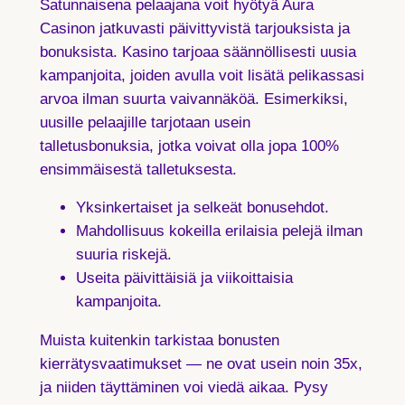
Satunnaisena pelaajana voit hyötyä Aura
Casinon jatkuvasti päivittyvistä tarjouksista ja
bonuksista. Kasino tarjoaa säännöllisesti uusia
kampanjoita, joiden avulla voit lisätä pelikassasi
arvoa ilman suurta vaivannäköä. Esimerkiksi,
uusille pelaajille tarjotaan usein
talletusbonuksia, jotka voivat olla jopa 100%
ensimmäisestä talletuksesta.
Yksinkertaiset ja selkeät bonusehdot.
Mahdollisuus kokeilla erilaisia pelejä ilman
suuria riskejä.
Useita päivittäisiä ja viikoittaisia
kampanjoita.
Muista kuitenkin tarkistaa bonusten
kierrätysvaatimukset — ne ovat usein noin
35x
,
ja niiden täyttäminen voi viedä aikaa. Pysy