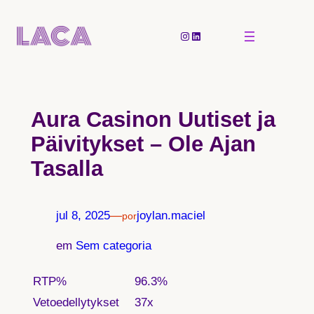
Pular
para
Instagram
LinkedIn
o
conteúdo
Aura Casinon Uutiset ja
Päivitykset – Ole Ajan
Tasalla
jul 8, 2025
—
joylan.maciel
por
em
Sem categoria
RTP%
96.3%
Vetoedellytykset
37x