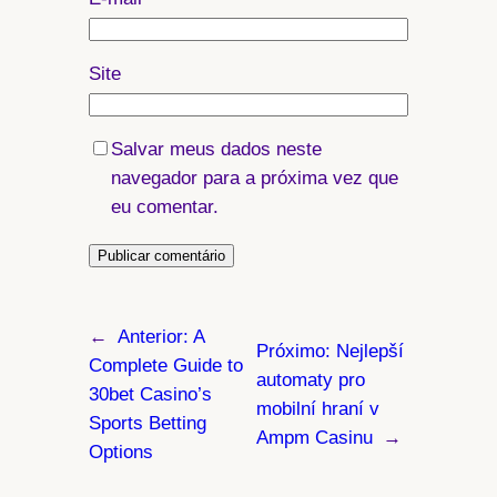
Site
Salvar meus dados neste
navegador para a próxima vez que
eu comentar.
←
Anterior:
A
Próximo:
Nejlepší
Complete Guide to
automaty pro
30bet Casino’s
mobilní hraní v
Sports Betting
Ampm Casinu
→
Options