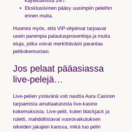
käytettävissä 24/7.
Eksklusiivinen pääsy uusimpiin peleihin
ennen muita.
Huomioi myös, että VIP-ohjelmat tarjoavat
usein parempia palautusprosentteja ja muita
etuja, jotka voivat merkittävästi parantaa
pelikokemustasi.
Jos pelaat pääasiassa
live-pelejä…
Live-pelien ystävänä voit nauttia Aura Casinon
tarjoamista ainutlaatuisista live-kasino
kokemuksista. Live-pelit, kuten blackjack ja
ruletti, mahdollistavat vuorovaikutuksen
oikeiden jakajien kanssa, mikä tuo pelin