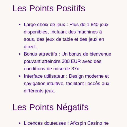
Les Points Positifs
Large choix de jeux
: Plus de 1 840 jeux
disponibles, incluant des machines à
sous, des jeux de table et des jeux en
direct.
Bonus attractifs
: Un bonus de bienvenue
pouvant atteindre 300 EUR avec des
conditions de mise de 37x.
Interface utilisateur
: Design moderne et
navigation intuitive, facilitant l’accès aux
différents jeux.
Les Points Négatifs
Licences douteuses
: Afkspin Casino ne