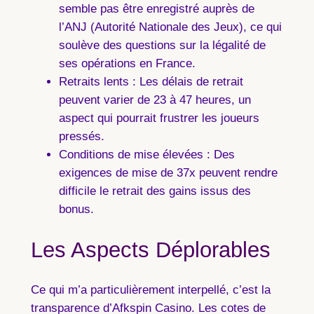
semble pas être enregistré auprès de
l’ANJ (Autorité Nationale des Jeux), ce qui
soulève des questions sur la légalité de
ses opérations en France.
Retraits lents
: Les délais de retrait
peuvent varier de 23 à 47 heures, un
aspect qui pourrait frustrer les joueurs
pressés.
Conditions de mise élevées
: Des
exigences de mise de 37x peuvent rendre
difficile le retrait des gains issus des
bonus.
Les Aspects Déplorables
Ce qui m’a particulièrement interpellé, c’est la
transparence d’Afkspin Casino. Les cotes de