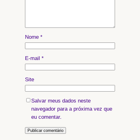
Nome
*
E-mail
*
Site
Salvar meus dados neste
navegador para a próxima vez que
eu comentar.