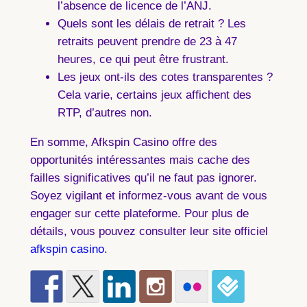
l’absence de licence de l’ANJ.
Quels sont les délais de retrait ?
Les
retraits peuvent prendre de 23 à 47
heures, ce qui peut être frustrant.
Les jeux ont-ils des cotes transparentes ?
Cela varie, certains jeux affichent des
RTP, d’autres non.
En somme, Afkspin Casino offre des
opportunités intéressantes mais cache des
failles significatives qu’il ne faut pas ignorer.
Soyez vigilant et informez-vous avant de vous
engager sur cette plateforme. Pour plus de
détails, vous pouvez consulter leur site officiel
afkspin casino
.