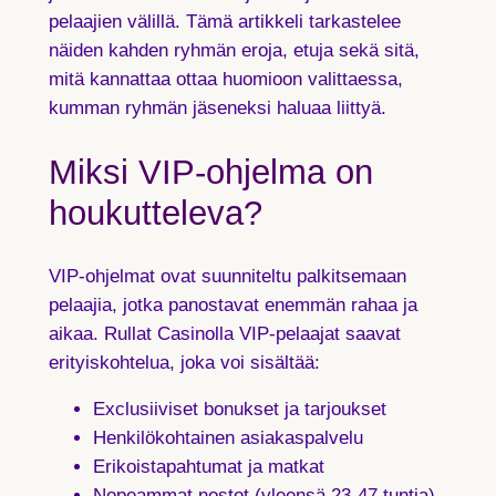
pelaajien välillä. Tämä artikkeli tarkastelee
näiden kahden ryhmän eroja, etuja sekä sitä,
mitä kannattaa ottaa huomioon valittaessa,
kumman ryhmän jäseneksi haluaa liittyä.
Miksi VIP-ohjelma on
houkutteleva?
VIP-ohjelmat ovat suunniteltu palkitsemaan
pelaajia, jotka panostavat enemmän rahaa ja
aikaa. Rullat Casinolla VIP-pelaajat saavat
erityiskohtelua, joka voi sisältää:
Exclusiiviset bonukset ja tarjoukset
Henkilökohtainen asiakaspalvelu
Erikoistapahtumat ja matkat
Nopeammat nostot (yleensä 23-47 tuntia)