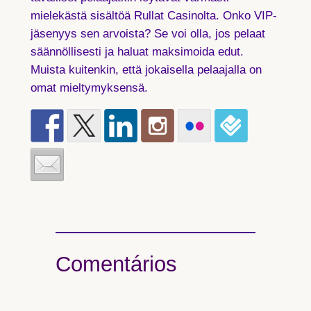
mielekästä sisältöä Rullat Casinolta. Onko VIP-
jäsenyys sen arvoista? Se voi olla, jos pelaat
säännöllisesti ja haluat maksimoida edut.
Muista kuitenkin, että jokaisella pelaajalla on
omat mieltymyksensä.
Comentários