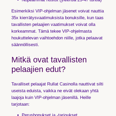
Esimerkiksi VIP-ohjelman jäsenet voivat nauttia
35x kierrätysvaatimuksista
bonuksille, kun taas
tavallisten pelaajien vaatimukset voivat olla
korkeammat. Tämä tekee VIP-ohjelmasta
houkuttelevan vaihtoehdon niille, jotka pelaavat
säännöllisesti.
Mitkä ovat tavallisten
pelaajien edut?
Tavalliset pelaajat Rullat Casinolla nauttivat silti
useista eduista, vaikka ne eivät olekaan yhtä
laajoja kuin VIP-ohjelman jäsenillä. Heille
tarjotaan:
Perusbonukset ja -tarjoukset