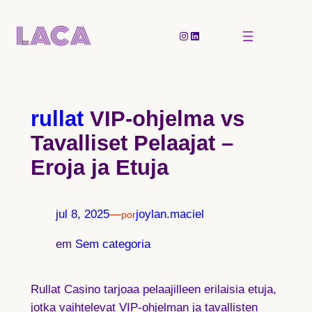
Pular
para
Instagram
LinkedIn
o
conteúdo
rullat
VIP-ohjelma vs
Tavalliset Pelaajat –
Eroja ja Etuja
jul 8, 2025
—
joylan.maciel
por
em
Sem categoria
Rullat Casino tarjoaa pelaajilleen erilaisia etuja,
jotka vaihtelevat VIP-ohjelman ja tavallisten