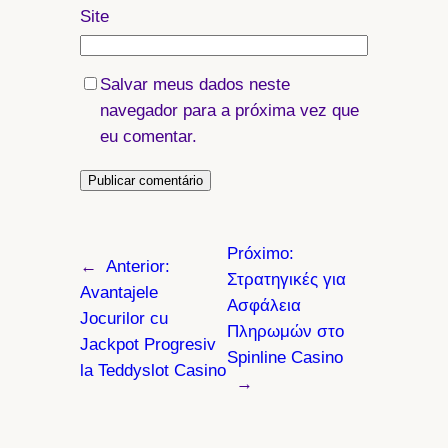
Site
Salvar meus dados neste
navegador para a próxima vez que
eu comentar.
Próximo:
←
Anterior:
Στρατηγικές για
Avantajele
Ασφάλεια
Jocurilor cu
Πληρωμών στο
Jackpot Progresiv
Spinline Casino
la Teddyslot Casino
→