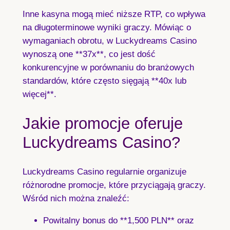
Inne kasyna mogą mieć niższe RTP, co wpływa
na długoterminowe wyniki graczy. Mówiąc o
wymaganiach obrotu, w Luckydreams Casino
wynoszą one **37x**, co jest dość
konkurencyjne w porównaniu do branżowych
standardów, które często sięgają **40x lub
więcej**.
Jakie promocje oferuje
Luckydreams Casino?
Luckydreams Casino regularnie organizuje
różnorodne promocje, które przyciągają graczy.
Wśród nich można znaleźć:
Powitalny bonus do **1,500 PLN** oraz