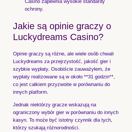
Casino zapewnia wysokie standardy
ochrony.
Jakie są opinie graczy o
Luckydreams Casino?
Opinie graczy są różne, ale wiele osób chwali
Luckydreams za przejrzystość, jakość gier i
szybkie wypłaty. Osobiście zauważyłem, że
wypłaty realizowane są w około **31 godzin**,
co jest całkiem przyzwoite w porównaniu do
innych platform.
Jednak niektórzy gracze wskazują na
ograniczony wybór gier w porównaniu do innych
kasyn. To może być istotny czynnik dla tych,
którzy szukają różnorodności.