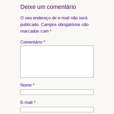
Deixe um comentário
O seu endereço de e-mail não será
publicado.
Campos obrigatórios são
marcados com
*
Comentário
*
Nome
*
E-mail
*