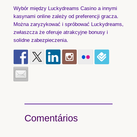
Wybór między Luckydreams Casino a innymi
kasynami online zależy od preferencji gracza.
Można zaryzykować i spróbować Luckydreams,
zwłaszcza że oferuje atrakcyjne bonusy i
solidne zabezpieczenia.
Comentários