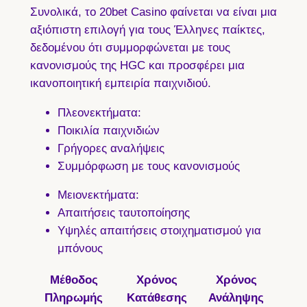
Συνολικά, το 20bet Casino φαίνεται να είναι μια
αξιόπιστη επιλογή για τους Έλληνες παίκτες,
δεδομένου ότι συμμορφώνεται με τους
κανονισμούς της HGC και προσφέρει μια
ικανοποιητική εμπειρία παιχνιδιού.
Πλεονεκτήματα:
Ποικιλία παιχνιδιών
Γρήγορες αναλήψεις
Συμμόρφωση με τους κανονισμούς
Μειονεκτήματα:
Απαιτήσεις ταυτοποίησης
Υψηλές απαιτήσεις στοιχηματισμού για
μπόνους
Μέθοδος
Χρόνος
Χρόνος
Πληρωμής
Κατάθεσης
Ανάληψης