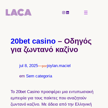
Pular
para
Instagram
LinkedIn
o
conteúdo
20bet casino
– Οδηγός
για ζωντανό καζίνο
jul 8, 2025
—
joylan.maciel
por
em
Sem categoria
Το 20bet Casino προσφέρει μια εντυπωσιακή
εμπειρία για τους παίκτες που αναζητούν
ζωντανό καζίνο. Με άδεια από την
Ελληνική