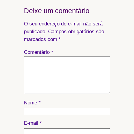
Deixe um comentário
O seu endereço de e-mail não será
publicado.
Campos obrigatórios são
marcados com
*
Comentário
*
Nome
*
E-mail
*