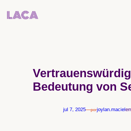
Pular
para
o
conteúdo
Vertrauenswürdigk
Bedeutung von Se
jul 7, 2025
—
joylan.maciel
e
por