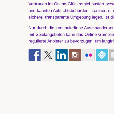
Vertrauen im Online-Glücksspiel basiert wese
anerkannten Aufsichtsbehörden lizenziert sin
sichere, transparente Umgebung legen, ist die
Nur durch die kontinuierliche Auseinanders
mit Spielangeboten kann das Online-Gambling 
regulierte Anbieter zu bevorzugen, um langf