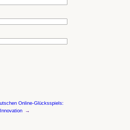
utschen Online-Glücksspiels:
 Innovation
→