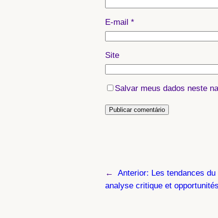
E-mail
*
Site
Salvar meus dados neste na
←
Anterior:
Les tendances du 
analyse critique et opportunit