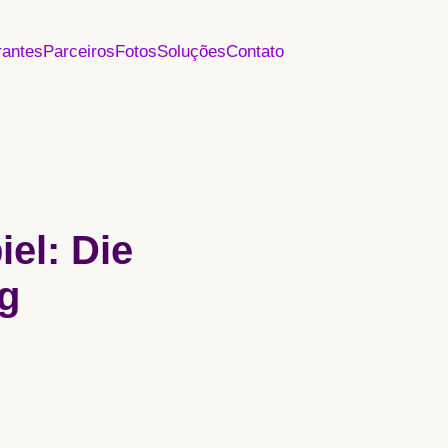
rantes
Parceiros
Fotos
Soluções
Contato
el: Die
g