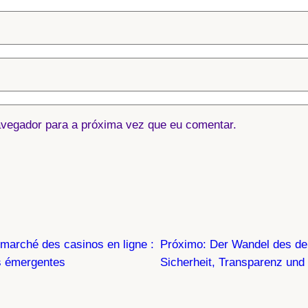
vegador para a próxima vez que eu comentar.
marché des casinos en ligne :
Próximo:
Der Wandel des de
és émergentes
Sicherheit, Transparenz und