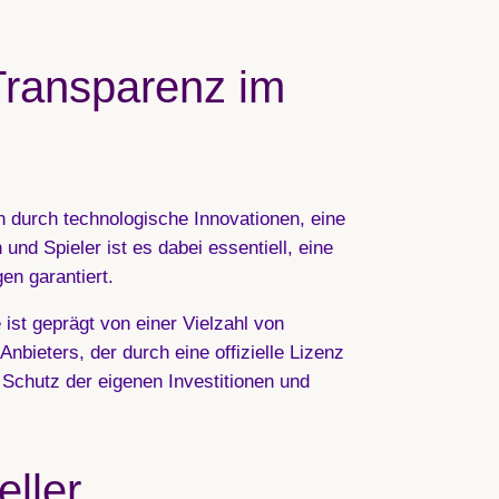
Transparenz im
n durch technologische Innovationen, eine
d Spieler ist es dabei essentiell, eine
en garantiert.
ist geprägt von einer Vielzahl von
nbieters, der durch eine offizielle Lizenz
 Schutz der eigenen Investitionen und
eller