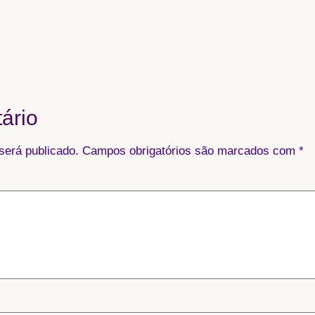
ário
será publicado.
Campos obrigatórios são marcados com
*