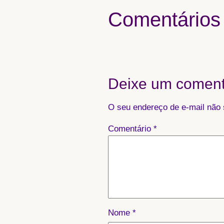
Comentários
Deixe um coment
O seu endereço de e-mail não 
Comentário
*
Nome
*