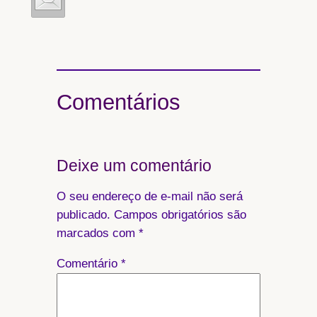
Comentários
Deixe um comentário
O seu endereço de e-mail não será
publicado.
Campos obrigatórios são
marcados com
*
Comentário
*