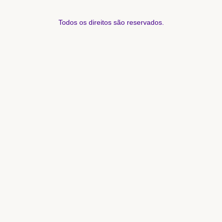
Todos os direitos são reservados.