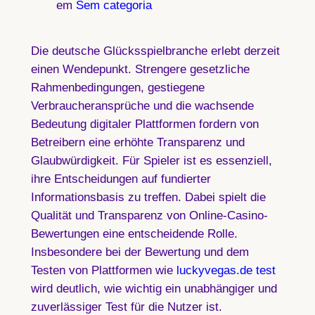
em
Sem categoria
Die deutsche Glücksspielbranche erlebt derzeit
einen Wendepunkt. Strengere gesetzliche
Rahmenbedingungen, gestiegene
Verbraucheransprüche und die wachsende
Bedeutung digitaler Plattformen fordern von
Betreibern eine erhöhte Transparenz und
Glaubwürdigkeit. Für Spieler ist es essenziell,
ihre Entscheidungen auf fundierter
Informationsbasis zu treffen. Dabei spielt die
Qualität und Transparenz von Online-Casino-
Bewertungen eine entscheidende Rolle.
Insbesondere bei der Bewertung und dem
Testen von Plattformen wie
luckyvegas.de test
wird deutlich, wie wichtig ein unabhängiger und
zuverlässiger Test für die Nutzer ist.