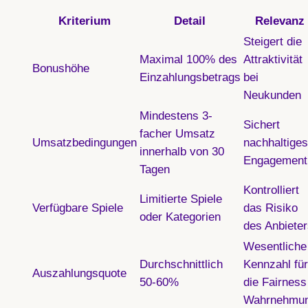
Kriterium
Detail
Relevanz
Steigert die
Maximal 100% des
Attraktivität
Bonushöhe
Einzahlungsbetrags
bei
Neukunden
Mindestens 3-
Sichert
facher Umsatz
Umsatzbedingungen
nachhaltiges
innerhalb von 30
Engagement
Tagen
Kontrolliert
Limitierte Spiele
Verfügbare Spiele
das Risiko
oder Kategorien
des Anbieter
Wesentliche
Durchschnittlich
Kennzahl für
Auszahlungsquote
50-60%
die Fairness
Wahrnehmu