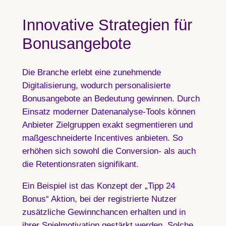
Innovative Strategien für
Bonusangebote
Die Branche erlebt eine zunehmende
Digitalisierung, wodurch personalisierte
Bonusangebote an Bedeutung gewinnen. Durch
Einsatz moderner Datenanalyse-Tools können
Anbieter Zielgruppen exakt segmentieren und
maßgeschneiderte Incentives anbieten. So
erhöhen sich sowohl die Conversion- als auch
die Retentionsraten signifikant.
Ein Beispiel ist das Konzept der „Tipp 24
Bonus“ Aktion, bei der registrierte Nutzer
zusätzliche Gewinnchancen erhalten und in
ihrer Spielmotivation gestärkt werden. Solche