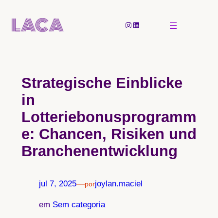
Pular
para
Instagram
LinkedIn
o
conteúdo
Strategische Einblicke
in
Lotteriebonusprogramm
e: Chancen, Risiken und
Branchenentwicklung
jul 7, 2025
—
joylan.maciel
por
em
Sem categoria