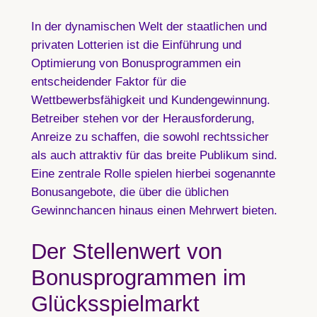
In der dynamischen Welt der staatlichen und
privaten Lotterien ist die Einführung und
Optimierung von Bonusprogrammen ein
entscheidender Faktor für die
Wettbewerbsfähigkeit und Kundengewinnung.
Betreiber stehen vor der Herausforderung,
Anreize zu schaffen, die sowohl rechtssicher
als auch attraktiv für das breite Publikum sind.
Eine zentrale Rolle spielen hierbei sogenannte
Bonusangebote, die über die üblichen
Gewinnchancen hinaus einen Mehrwert bieten.
Der Stellenwert von
Bonusprogrammen im
Glücksspielmarkt