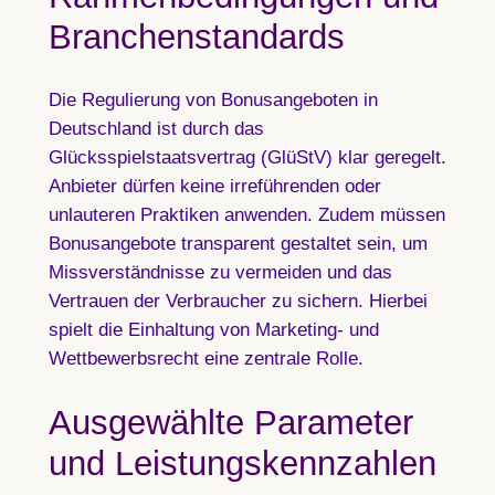
Branchenstandards
Die Regulierung von Bonusangeboten in
Deutschland ist durch das
Glücksspielstaatsvertrag (GlüStV) klar geregelt.
Anbieter dürfen keine irreführenden oder
unlauteren Praktiken anwenden. Zudem müssen
Bonusangebote transparent gestaltet sein, um
Missverständnisse zu vermeiden und das
Vertrauen der Verbraucher zu sichern. Hierbei
spielt die Einhaltung von Marketing- und
Wettbewerbsrecht eine zentrale Rolle.
Ausgewählte Parameter
und Leistungskennzahlen