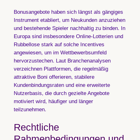
Bonusangebote haben sich längst als gängiges
Instrument etabliert, um Neukunden anzuziehen
und bestehende Spieler nachhaltig zu binden. In
Europa sind insbesondere Online-Lotterien und
Rubbellose stark auf solche Incentives
angewiesen, um im Wettbewerbsumfeld
hervorzustechen. Laut Branchenanalysen
verzeichnen Plattformen, die regelmäßig
attraktive Boni offerieren, stabilere
Kundenbindungsraten und eine erweiterte
Nutzerbasis, die durch gezielte Angebote
motiviert wird, häufiger und länger
teilzunehmen.
Rechtliche
Rahmenbedingungen und