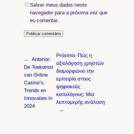
Salvar meus dados neste
navegador para a próxima vez que
eu comentar.
Próximo:
Πώς η
←
Anterior:
αξιολόγηση χρηστών
De Toekomst
διαμορφώνει την
van Online
εμπειρία στους
Casino’s:
ψηφιακούς
Trends en
καταλόγους: Μια
Innovaties in
λεπτομερής ανάλυση
2024
→