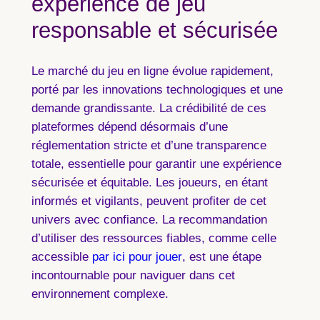
expérience de jeu
responsable et sécurisée
Le marché du jeu en ligne évolue rapidement,
porté par les innovations technologiques et une
demande grandissante. La crédibilité de ces
plateformes dépend désormais d’une
réglementation stricte et d’une transparence
totale, essentielle pour garantir une expérience
sécurisée et équitable. Les joueurs, en étant
informés et vigilants, peuvent profiter de cet
univers avec confiance. La recommandation
d’utiliser des ressources fiables, comme celle
accessible
par ici pour jouer
, est une étape
incontournable pour naviguer dans cet
environnement complexe.