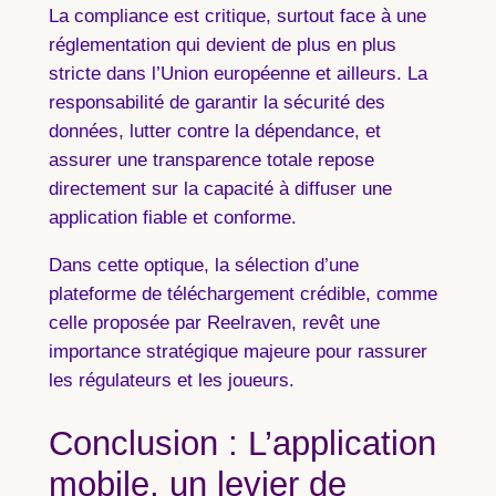
La compliance est critique, surtout face à une
réglementation qui devient de plus en plus
stricte dans l’Union européenne et ailleurs. La
responsabilité de garantir la sécurité des
données, lutter contre la dépendance, et
assurer une transparence totale repose
directement sur la capacité à diffuser une
application fiable et conforme.
Dans cette optique, la sélection d’une
plateforme de téléchargement crédible, comme
celle proposée par Reelraven, revêt une
importance stratégique majeure pour rassurer
les régulateurs et les joueurs.
Conclusion : L’application
mobile, un levier de