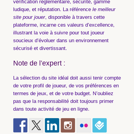
vérification réglementaire, sécurité, gamme
ludique, et réputation. La référence
le meilleur
site pour jouer
, disponible à travers cette
plateforme, incarne ces valeurs d’excellence,
illustrant la voie à suivre pour tout joueur
soucieux d’évoluer dans un environnement
sécurisé et divertissant.
Note de l’expert :
La sélection du site idéal doit aussi tenir compte
de votre profil de joueur, de vos préférences en
termes de jeux, et de votre budget. N’oubliez
pas que la responsabilité doit toujours primer
dans toute activité de jeu en ligne.