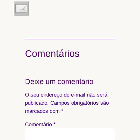
Comentários
Deixe um comentário
O seu endereço de e-mail não será
publicado.
Campos obrigatórios são
marcados com
*
Comentário
*