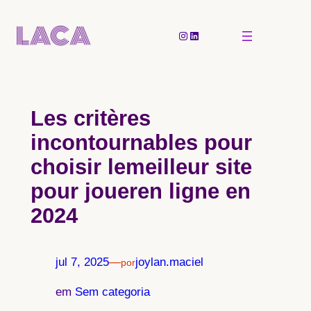
Pular
para
Instagram
LinkedIn
o
conteúdo
Les critères
incontournables pour
choisir lemeilleur site
pour joueren ligne en
2024
jul 7, 2025
—
joylan.maciel
por
em
Sem categoria