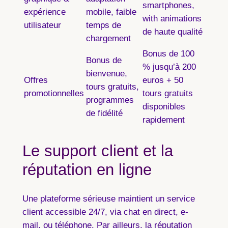
smartphones,
expérience
mobile, faible
with animations
utilisateur
temps de
de haute qualité
chargement
Bonus de 100
Bonus de
% jusqu’à 200
bienvenue,
Offres
euros + 50
tours gratuits,
promotionnelles
tours gratuits
programmes
disponibles
de fidélité
rapidement
Le support client et la
réputation en ligne
Une plateforme sérieuse maintient un service
client accessible 24/7, via chat en direct, e-
mail, ou téléphone. Par ailleurs, la réputation