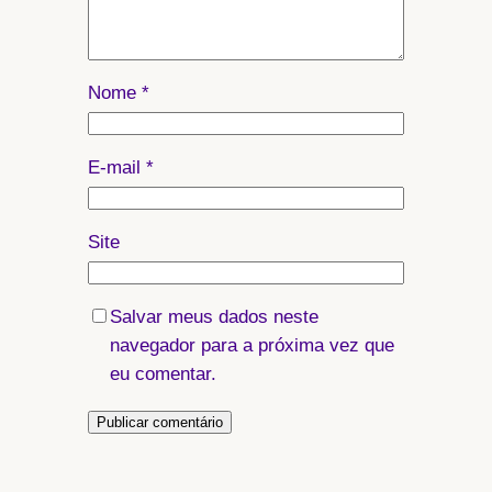
Nome
*
E-mail
*
Site
Salvar meus dados neste
navegador para a próxima vez que
eu comentar.