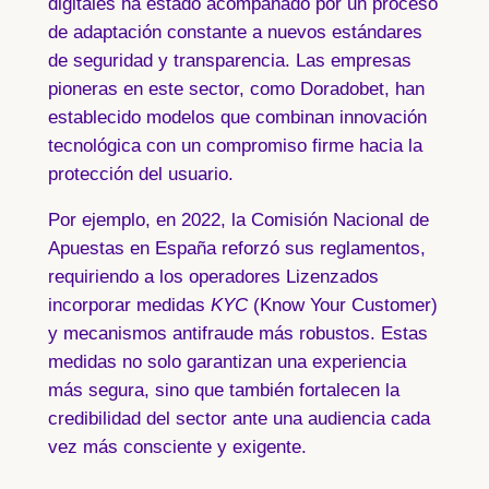
digitales ha estado acompañado por un proceso
de adaptación constante a nuevos estándares
de seguridad y transparencia. Las empresas
pioneras en este sector, como Doradobet, han
establecido modelos que combinan innovación
tecnológica con un compromiso firme hacia la
protección del usuario.
Por ejemplo, en 2022, la Comisión Nacional de
Apuestas en España reforzó sus reglamentos,
requiriendo a los operadores Lizenzados
incorporar medidas
KYC
(Know Your Customer)
y mecanismos antifraude más robustos. Estas
medidas no solo garantizan una experiencia
más segura, sino que también fortalecen la
credibilidad del sector ante una audiencia cada
vez más consciente y exigente.