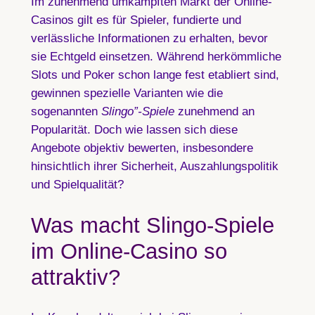
Im zunehmend umkämpften Markt der Online-
Casinos gilt es für Spieler, fundierte und
verlässliche Informationen zu erhalten, bevor
sie Echtgeld einsetzen. Während herkömmliche
Slots und Poker schon lange fest etabliert sind,
gewinnen spezielle Varianten wie die
sogenannten
Slingo”-Spiele
zunehmend an
Popularität. Doch wie lassen sich diese
Angebote objektiv bewerten, insbesondere
hinsichtlich ihrer Sicherheit, Auszahlungspolitik
und Spielqualität?
Was macht Slingo-Spiele
im Online-Casino so
attraktiv?