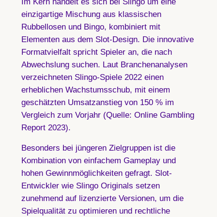
Im Kern handelt es sich bei Slingo um eine
einzigartige Mischung aus klassischen
Rubbellosen und Bingo, kombiniert mit
Elementen aus dem Slot-Design. Die innovative
Formatvielfalt spricht Spieler an, die nach
Abwechslung suchen. Laut Branchenanalysen
verzeichneten Slingo-Spiele 2022 einen
erheblichen Wachstumsschub, mit einem
geschätzten Umsatzanstieg von 150 % im
Vergleich zum Vorjahr (Quelle:
Online Gambling
Report 2023
).
Besonders bei jüngeren Zielgruppen ist die
Kombination von einfachem Gameplay und
hohen Gewinnmöglichkeiten gefragt. Slot-
Entwickler wie Slingo Originals setzen
zunehmend auf lizenzierte Versionen, um die
Spielqualität zu optimieren und rechtliche