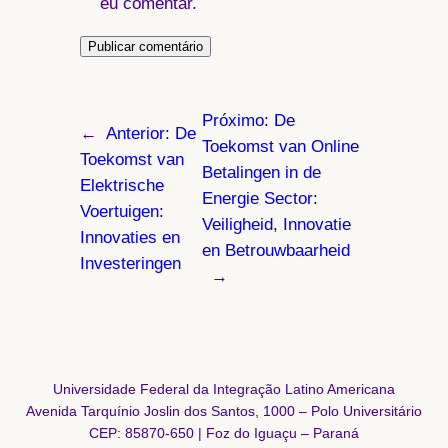
eu comentar.
Próximo:
De
←
Anterior:
De
Toekomst van Online
Toekomst van
Betalingen in de
Elektrische
Energie Sector:
Voertuigen:
Veiligheid, Innovatie
Innovaties en
en Betrouwbaarheid
Investeringen
→
Universidade Federal da Integração Latino Americana
Avenida Tarquínio Joslin dos Santos, 1000 – Polo Universitário
CEP: 85870-650 | Foz do Iguaçu – Paraná