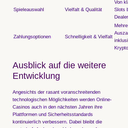
Von k
Spieleauswahl
Vielfalt & Qualität
Slots 
Dealer
Mehre
Ausza
Zahlungsoptionen
Schnelligkeit & Vielfalt
inklus
Krypt
Ausblick auf die weitere
Entwicklung
Angesichts der rasant voranschreitenden
technologischen Möglichkeiten werden Online-
Casinos auch in den nächsten Jahren ihre
Plattformen und Sicherheitsstandards
kontinuierlich verbessern. Dabei bleibt die