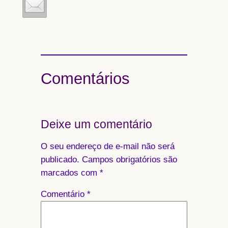
Comentários
Deixe um comentário
O seu endereço de e-mail não será
publicado.
Campos obrigatórios são
marcados com
*
Comentário
*