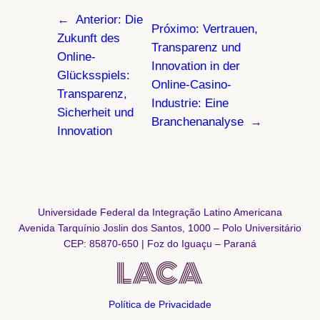
←
Anterior:
Die
Próximo:
Vertrauen,
Zukunft des
Transparenz und
Online-
Innovation in der
Glücksspiels:
Online-Casino-
Transparenz,
Industrie: Eine
Sicherheit und
Branchenanalyse
→
Innovation
Universidade Federal da Integração Latino Americana
Avenida Tarquínio Joslin dos Santos, 1000 – Polo Universitário
CEP: 85870-650 | Foz do Iguaçu – Paraná
Política de Privacidade