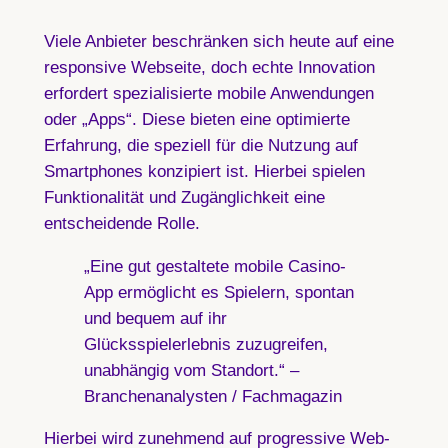
Viele Anbieter beschränken sich heute auf eine
responsive Webseite, doch echte Innovation
erfordert spezialisierte mobile Anwendungen
oder „Apps“. Diese bieten eine optimierte
Erfahrung, die speziell für die Nutzung auf
Smartphones konzipiert ist. Hierbei spielen
Funktionalität und Zugänglichkeit eine
entscheidende Rolle.
„Eine gut gestaltete mobile Casino-
App ermöglicht es Spielern, spontan
und bequem auf ihr
Glücksspielerlebnis zuzugreifen,
unabhängig vom Standort.“ –
Branchenanalysten / Fachmagazin
Hierbei wird zunehmend auf progressive Web-