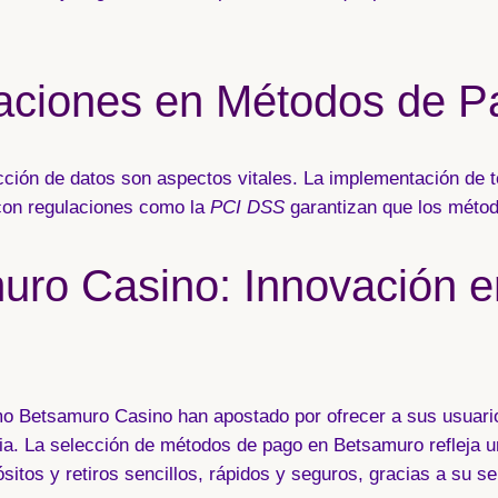
aciones en Métodos de P
ección de datos son aspectos vitales. La implementación de
 con regulaciones como la
PCI DSS
garantizan que los métod
uro Casino: Innovación 
o Betsamuro Casino han apostado por ofrecer a sus usuari
cia. La selección de métodos de pago en Betsamuro refleja 
itos y retiros sencillos, rápidos y seguros, gracias a su 