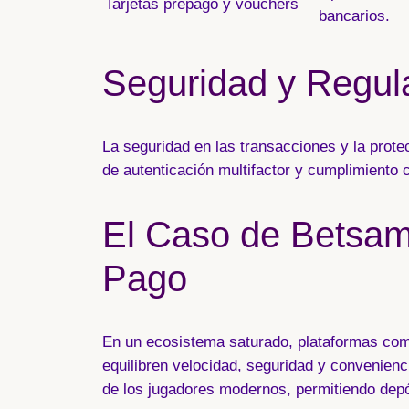
Tarjetas prepago y vouchers
bancarios.
Seguridad y Regul
La seguridad en las transacciones y la prot
de autenticación multifactor y cumplimiento
El Caso de Betsam
Pago
En un ecosistema saturado, plataformas com
equilibren velocidad, seguridad y convenien
de los jugadores modernos, permitiendo depós