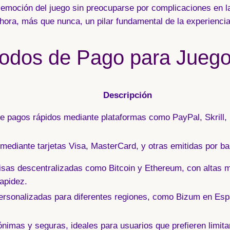
 emoción del juego sin preocuparse por complicaciones en l
hora, más que nunca, un pilar fundamental de la experiencia
odos de Pago para Juego
Descripción
de pagos rápidos mediante plataformas como PayPal, Skrill, 
mediante tarjetas Visa, MasterCard, y otras emitidas por ba
isas descentralizadas como Bitcoin y Ethereum, con altas 
apidez.
ersonalizadas para diferentes regiones, como Bizum en Esp
imas y seguras, ideales para usuarios que prefieren limita