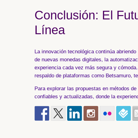
Conclusión: El Fut
Línea
La innovación tecnológica continúa abriendo 
de nuevas monedas digitales, la automatizac
experiencia cada vez más segura y cómoda. S
respaldo de plataformas como Betsamuro, te
Para explorar las propuestas en métodos de 
confiables y actualizadas, donde la experienc