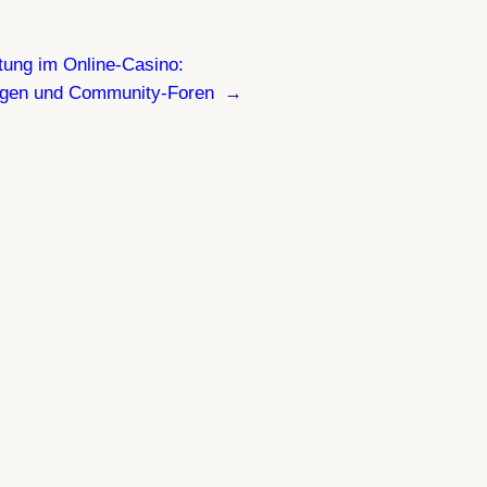
tung im Online-Casino:
ungen und Community-Foren
→