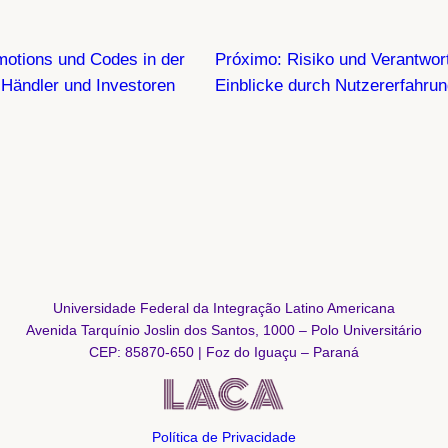
motions und Codes in der
Próximo:
Risiko und Verantwor
 Händler und Investoren
Einblicke durch Nutzererfahr
Universidade Federal da Integração Latino Americana
Avenida Tarquínio Joslin dos Santos, 1000 – Polo Universitário
CEP: 85870-650 | Foz do Iguaçu – Paraná
Política de Privacidade