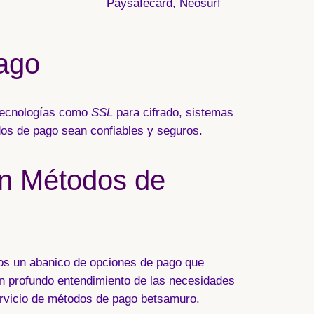
Paysafecard, Neosurf
ago
 tecnologías como
SSL
para cifrado, sistemas
os de pago sean confiables y seguros.
en Métodos de
os un abanico de opciones de pago que
un profundo entendimiento de las necesidades
servicio de métodos de pago betsamuro.