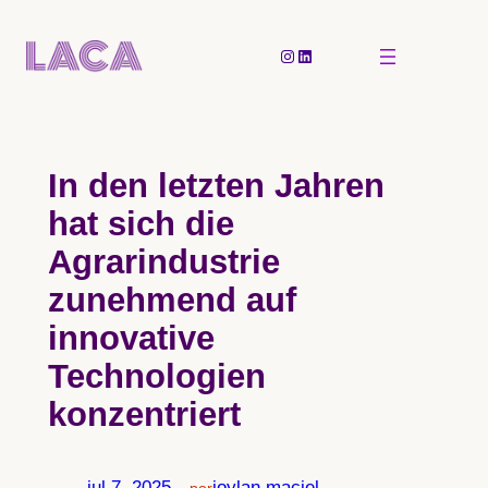
Pular
para
Instagram
LinkedIn
o
conteúdo
In den letzten Jahren
hat sich die
Agrarindustrie
zunehmend auf
innovative
Technologien
konzentriert
jul 7, 2025
—
joylan.maciel