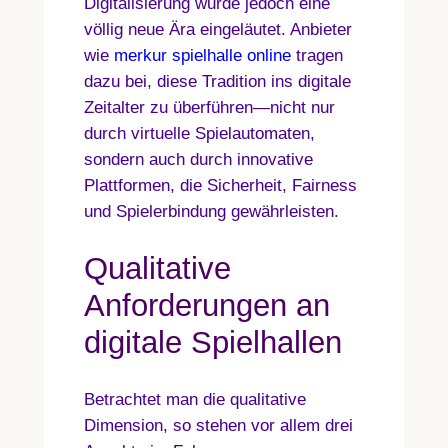
Digitalisierung wurde jedoch eine
völlig neue Ära eingeläutet. Anbieter
wie
merkur spielhalle online
tragen
dazu bei, diese Tradition ins digitale
Zeitalter zu überführen—nicht nur
durch virtuelle Spielautomaten,
sondern auch durch innovative
Plattformen, die Sicherheit, Fairness
und Spielerbindung gewährleisten.
Qualitative
Anforderungen an
digitale Spielhallen
Betrachtet man die qualitative
Dimension, so stehen vor allem drei