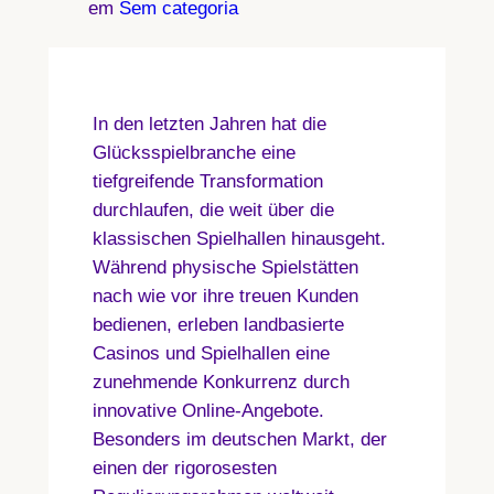
em
Sem categoria
In den letzten Jahren hat die
Glücksspielbranche eine
tiefgreifende Transformation
durchlaufen, die weit über die
klassischen Spielhallen hinausgeht.
Während physische Spielstätten
nach wie vor ihre treuen Kunden
bedienen, erleben landbasierte
Casinos und Spielhallen eine
zunehmende Konkurrenz durch
innovative Online-Angebote.
Besonders im deutschen Markt, der
einen der rigorosesten