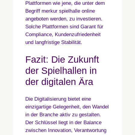
Plattformen wie jene, die unter dem
Begriff merkur spielhalle online
angeboten werden, zu investieren.
Solche Plattformen sind Garant für
Compliance, Kundenzufriedenheit
und langfristige Stabilität.
Fazit: Die Zukunft
der Spielhallen in
der digitalen Ära
Die Digitalisierung bietet eine
einzigartige Gelegenheit, den Wandel
in der Branche aktiv zu gestalten.
Der Schlüssel liegt in der Balance
zwischen Innovation, Verantwortung