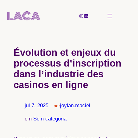
Pular
para
Instagram
LinkedIn
o
conteúdo
Évolution et enjeux du
processus d’inscription
dans l’industrie des
casinos en ligne
jul 7, 2025
—
joylan.maciel
por
em
Sem categoria