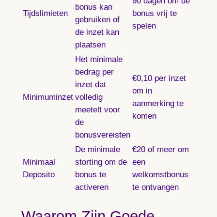
90 dagen om de
bonus kan
Tijdslimieten
bonus vrij te
gebruiken of
spelen
de inzet kan
plaatsen
Het minimale
bedrag per
€0,10 per inzet
inzet dat
om in
Minimuminzet
volledig
aanmerking te
meetelt voor
komen
de
bonusvereisten
De minimale
€20 of meer om
Minimaal
storting om de
een
Deposito
bonus te
welkomstbonus
activeren
te ontvangen
Waarom Zijn Goede