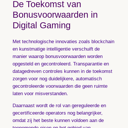
De Toekomst van
Bonusvoorwaarden in
Digital Gaming
Met technologische innovaties zoals blockchain
en kunstmatige intelligentie verschuift de
manier waarop bonusvoorwaarden worden
opgesteld en gecontroleerd. Transparantie en
datagedreven controles kunnen in de toekomst
zorgen voor nog duidelijkere, automatisch
gecontroleerde voorwaarden die geen ruimte
laten voor misverstanden.
Daarnaast wordt de rol van gereguleerde en
gecertificeerde operators nog belangrijker,
omdat zij het beste kunnen voldoen aan de
toenemende eisen op het gebied van