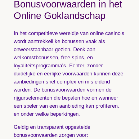
Bonusvoorwaarden in het
Online Goklandschap
In het competitieve wereldje van online casino’s
wordt aantrekkelijke bonussen vaak als
onweerstaanbaar gezien. Denk aan
welkomstbonussen, free spins, en
loyaliteitsprogramma’s. Echter, zonder
duidelijke en eerlijke voorwaarden kunnen deze
aanbiedingen snel complex en misleidend
worden. De bonusvoorwaarden vormen de
rijgurselementen die bepalen hoe en wanneer
een speler van een aanbieding kan profiteren,
en onder welke beperkingen.
Geldig en transparant opgestelde
bonusvoorwaarden
zorgen voor: