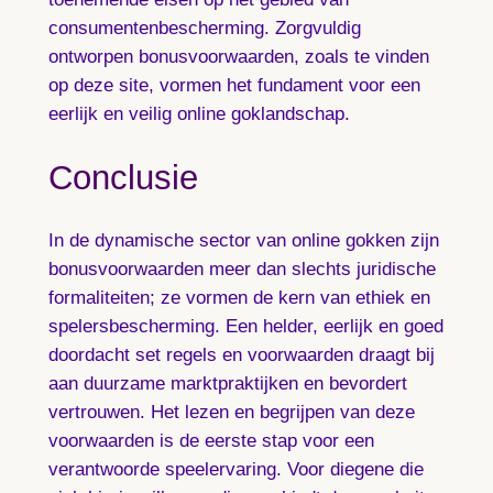
consumentenbescherming. Zorgvuldig
ontworpen bonusvoorwaarden, zoals te vinden
op deze site, vormen het fundament voor een
eerlijk en veilig online goklandschap.
Conclusie
In de dynamische sector van online gokken zijn
bonusvoorwaarden meer dan slechts juridische
formaliteiten; ze vormen de kern van ethiek en
spelersbescherming. Een helder, eerlijk en goed
doordacht set regels en voorwaarden draagt bij
aan duurzame marktpraktijken en bevordert
vertrouwen. Het lezen en begrijpen van deze
voorwaarden is de eerste stap voor een
verantwoorde speelervaring. Voor diegene die