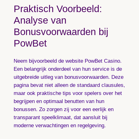
Praktisch Voorbeeld:
Analyse van
Bonusvoorwaarden bij
PowBet
Neem bijvoorbeeld de website PowBet Casino.
Een belangrijk onderdeel van hun service is de
uitgebreide uitleg van bonusvoorwaarden. Deze
pagina bevat niet alleen de standaard clausules,
maar ook praktische tips voor spelers over het
begrijpen en optimaal benutten van hun
bonussen. Zo zorgen zij voor een eerlijk en
transparant speelklimaat, dat aansluit bij
moderne verwachtingen en regelgeving.