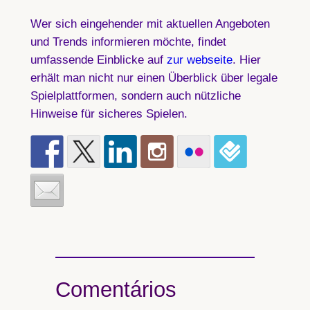
Wer sich eingehender mit aktuellen Angeboten
und Trends informieren möchte, findet
umfassende Einblicke auf
zur webseite
. Hier
erhält man nicht nur einen Überblick über legale
Spielplattformen, sondern auch nützliche
Hinweise für sicheres Spielen.
Comentários