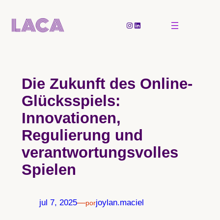
Pular
para
Instagram
LinkedIn
o
conteúdo
Die Zukunft des Online-
Glücksspiels:
Innovationen,
Regulierung und
verantwortungsvolles
Spielen
jul 7, 2025
—
joylan.maciel
por