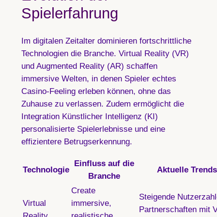
Spielerfahrung
Im digitalen Zeitalter dominieren fortschrittliche
Technologien die Branche. Virtual Reality (VR)
und Augmented Reality (AR) schaffen
immersive Welten, in denen Spieler echtes
Casino-Feeling erleben können, ohne das
Zuhause zu verlassen. Zudem ermöglicht die
Integration Künstlicher Intelligenz (KI)
personalisierte Spielerlebnisse und eine
effizientere Betrugserkennung.
Einfluss auf die
Technologie
Aktuelle Trend
Branche
Create
Steigende Nutzerzahl
Virtual
immersive,
Partnerschaften mit 
Reality
realistische