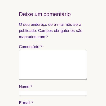
Deixe um comentário
O seu endereço de e-mail não será
publicado.
Campos obrigatórios são
marcados com
*
Comentário
*
Nome
*
E-mail
*