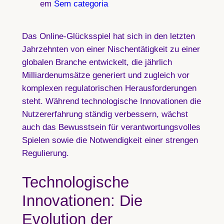
em
Sem categoria
Das Online-Glücksspiel hat sich in den letzten
Jahrzehnten von einer Nischentätigkeit zu einer
globalen Branche entwickelt, die jährlich
Milliardenumsätze generiert und zugleich vor
komplexen regulatorischen Herausforderungen
steht. Während technologische Innovationen die
Nutzererfahrung ständig verbessern, wächst
auch das Bewusstsein für verantwortungsvolles
Spielen sowie die Notwendigkeit einer strengen
Regulierung.
Technologische
Innovationen: Die
Evolution der