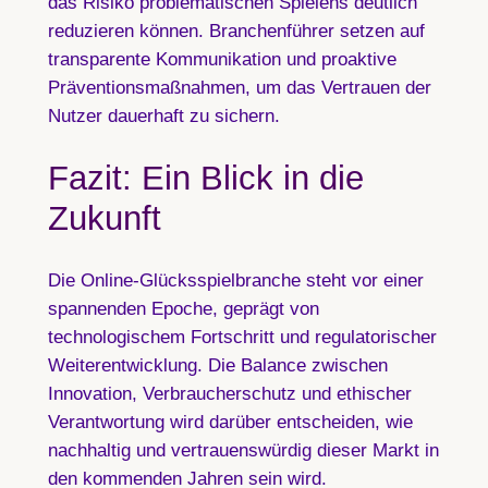
das Risiko problematischen Spielens deutlich
reduzieren können. Branchenführer setzen auf
transparente Kommunikation und proaktive
Präventionsmaßnahmen, um das Vertrauen der
Nutzer dauerhaft zu sichern.
Fazit: Ein Blick in die
Zukunft
Die Online-Glücksspielbranche steht vor einer
spannenden Epoche, geprägt von
technologischem Fortschritt und regulatorischer
Weiterentwicklung. Die Balance zwischen
Innovation, Verbraucherschutz und ethischer
Verantwortung wird darüber entscheiden, wie
nachhaltig und vertrauenswürdig dieser Markt in
den kommenden Jahren sein wird.