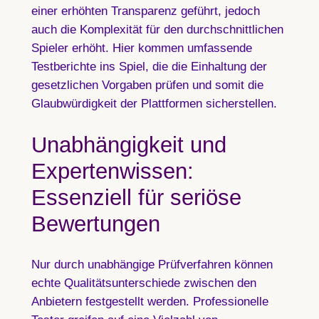
einer erhöhten Transparenz geführt, jedoch
auch die Komplexität für den durchschnittlichen
Spieler erhöht. Hier kommen umfassende
Testberichte ins Spiel, die die Einhaltung der
gesetzlichen Vorgaben prüfen und somit die
Glaubwürdigkeit der Plattformen sicherstellen.
Unabhängigkeit und
Expertenwissen:
Essenziell für seriöse
Bewertungen
Nur durch unabhängige Prüfverfahren können
echte Qualitätsunterschiede zwischen den
Anbietern festgestellt werden. Professionelle