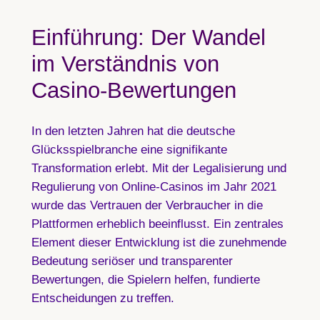
Einführung: Der Wandel
im Verständnis von
Casino-Bewertungen
In den letzten Jahren hat die deutsche
Glücksspielbranche eine signifikante
Transformation erlebt. Mit der Legalisierung und
Regulierung von Online-Casinos im Jahr 2021
wurde das Vertrauen der Verbraucher in die
Plattformen erheblich beeinflusst. Ein zentrales
Element dieser Entwicklung ist die zunehmende
Bedeutung seriöser und transparenter
Bewertungen, die Spielern helfen, fundierte
Entscheidungen zu treffen.