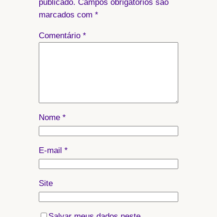
publicado.
Campos obrigatórios são
marcados com
*
Comentário
*
Nome
*
E-mail
*
Site
Salvar meus dados neste