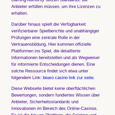
Anbieter erfüllen müssen, um ihre Lizenzen zu
erhalten.
Darüber hinaus spielt die Verfügbarkeit
verifizierbarer Spielberichte und unabhängiger
Prüfungen eine zentrale Rolle in der
Vertrauensbildung. Hier kommen offizielle
Plattformen ins Spiel, die detaillierte
Informationen bereitstellen und als Wegweiser
für informierte Entscheidungen dienen. Eine
solche Ressource findet sich etwa unter
folgendem Link:
bearo casino link zur seite
.
Diese Webseite bietet keine oberflächlichen
Bewertungen, sondern fundiertes Wissen über
Anbieter, Sicherheitsstandards und
Innovationen im Bereich des Online-Casinos.