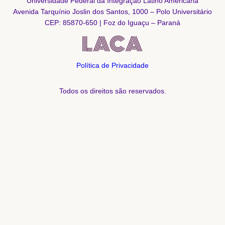
Universidade Federal da Integração Latino Americana
Avenida Tarquínio Joslin dos Santos, 1000 – Polo Universitário
CEP: 85870-650 | Foz do Iguaçu – Paraná
Política de Privacidade
Todos os direitos são reservados.