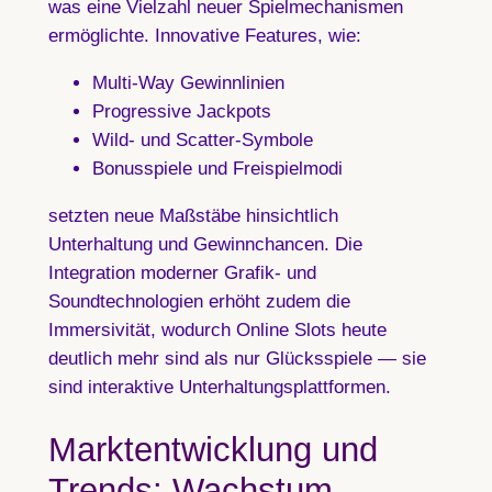
was eine Vielzahl neuer Spielmechanismen
ermöglichte. Innovative Features, wie:
Multi-Way Gewinnlinien
Progressive Jackpots
Wild- und Scatter-Symbole
Bonusspiele und Freispielmodi
setzten neue Maßstäbe hinsichtlich
Unterhaltung und Gewinnchancen. Die
Integration moderner Grafik- und
Soundtechnologien erhöht zudem die
Immersivität, wodurch Online Slots heute
deutlich mehr sind als nur Glücksspiele — sie
sind interaktive Unterhaltungsplattformen.
Marktentwicklung und
Trends: Wachstum,