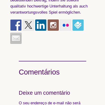
bedeutenden Beitrag, indem sie sowohl
qualitativ hochwertige Unterhaltung als auch
verantwortungsvolles Spiel ermöglichen.
Comentários
Deixe um comentário
O seu endereço de e-mail não será