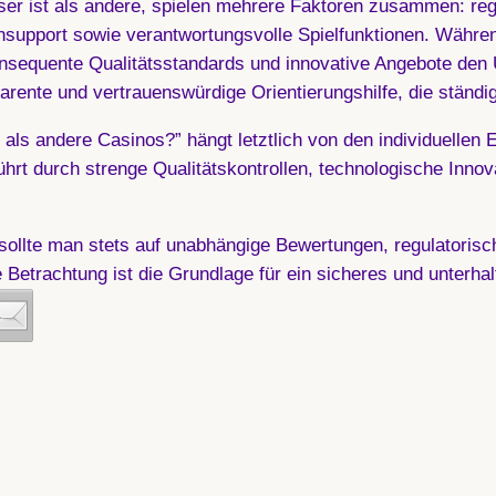
ser ist als andere, spielen mehrere Faktoren zusammen: reg
ensupport sowie verantwortungsvolle Spielfunktionen. Währen
onsequente Qualitätsstandards und innovative Angebote den 
arente und vertrauenswürdige Orientierungshilfe, die ständig
r als andere Casinos?” hängt letztlich von den individuellen
hrt durch strenge Qualitätskontrollen, technologische Inno
sollte man stets auf unabhängige Bewertungen, regulatoris
Betrachtung ist die Grundlage für ein sicheres und unterha