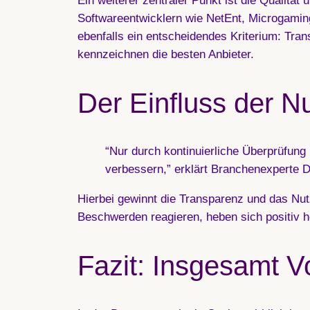
Ein weiterer zentraler Punkt ist die Qualität
Softwareentwicklern wie NetEnt, Microgaming 
ebenfalls ein entscheidendes Kriterium: Tran
kennzeichnen die besten Anbieter.
Der Einfluss der 
“Nur durch kontinuierliche Überprüfun
verbessern,” erklärt Branchenexperte Dr
Hierbei gewinnt die Transparenz und das Nu
Beschwerden reagieren, heben sich positiv he
Fazit: Insgesamt Vo