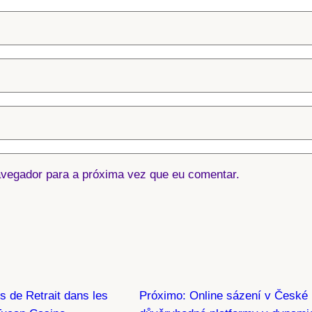
vegador para a próxima vez que eu comentar.
is de Retrait dans les
Próximo:
Online sázení v České 