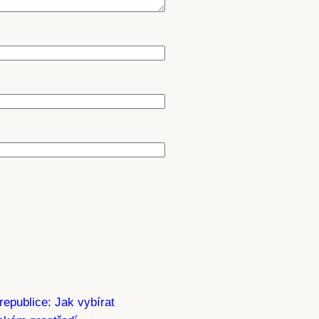
republice: Jak vybírat