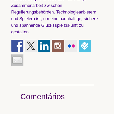
Zusammenarbeit zwischen
Regulierungsbehörden, Technologieanbietern
und Spielern ist, um eine nachhaltige, sichere
und spannende Glücksspielzukunft zu
gestalten.
Comentários