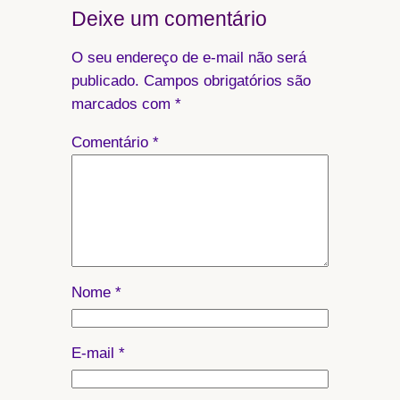
Deixe um comentário
O seu endereço de e-mail não será
publicado.
Campos obrigatórios são
marcados com
*
Comentário
*
Nome
*
E-mail
*