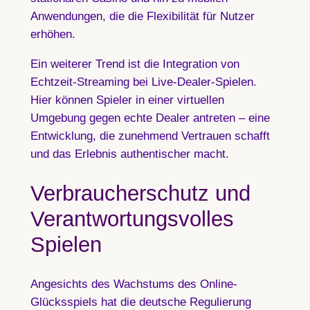
Anwendungen, die die Flexibilität für Nutzer
erhöhen.
Ein weiterer Trend ist die Integration von
Echtzeit-Streaming bei Live-Dealer-Spielen.
Hier können Spieler in einer virtuellen
Umgebung gegen echte Dealer antreten – eine
Entwicklung, die zunehmend Vertrauen schafft
und das Erlebnis authentischer macht.
Verbraucherschutz und
Verantwortungsvolles
Spielen
Angesichts des Wachstums des Online-
Glücksspiels hat die deutsche Regulierung