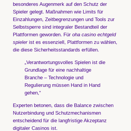
besonderes Augenmerk auf den Schutz der
Spieler gelegt. Maßnahmen wie Limits für
Einzahlungen, Zeitbegrenzungen und Tools zur
Selbstsperre sind integraler Bestandteil der
Plattformen geworden. Für
oha casino echtgeld
spieler
ist es essenziell, Plattformen zu wählen,
die diese Sicherheitsstandards erfüllen.
„Verantwortungsvolles Spielen ist die
Grundlage für eine nachhaltige
Branche – Technologie und
Regulierung müssen Hand in Hand
gehen,“
Experten betonen, dass die Balance zwischen
Nutzerbindung und Schutzmechanismen
entscheidend für die langfristige Akzeptanz
digitaler Casinos ist.