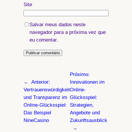
Site
Salvar meus dados neste
navegador para a próxima vez que
eu comentar.
Próximo:
←
Anterior:
Innovationen im
Vertrauenswürdigkeit
Online-
und Transparenz im
Glücksspiel:
Online-Glücksspiel:
Strategien,
Das Beispiel
Angebote und
NineCasino
Zukunftsausblick
→