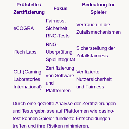
Prüfstelle /
Bedeutung für
Fokus
Zertifizierung
Spieler
Fairness,
Vertrauen in die
eCOGRA
Sicherheit,
Zufallsmechanismen
RNG-Tests
RNG-
Sicherstellung der
iTech Labs
Überprüfung,
Zufallsfairness
Spielintegrität
Zertifizierung
GLI (Gaming
Verifizierte
von Software
Laboratories
Nutzersicherheit
und
International)
und Fairness
Plattformen
Durch eine gezielte Analyse der Zertifizierungen
und Testergebnisse auf Plattformen wie casino-
test können Spieler fundierte Entscheidungen
treffen und ihre Risiken minimieren.