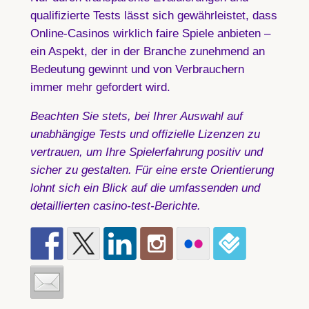
qualifizierte Tests lässt sich gewährleistet, dass
Online-Casinos wirklich faire Spiele anbieten –
ein Aspekt, der in der Branche zunehmend an
Bedeutung gewinnt und von Verbrauchern
immer mehr gefordert wird.
Beachten Sie stets, bei Ihrer Auswahl auf
unabhängige Tests und offizielle Lizenzen zu
vertrauen, um Ihre Spielerfahrung positiv und
sicher zu gestalten. Für eine erste Orientierung
lohnt sich ein Blick auf die umfassenden und
detaillierten casino-test-Berichte.