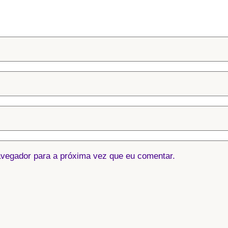
vegador para a próxima vez que eu comentar.