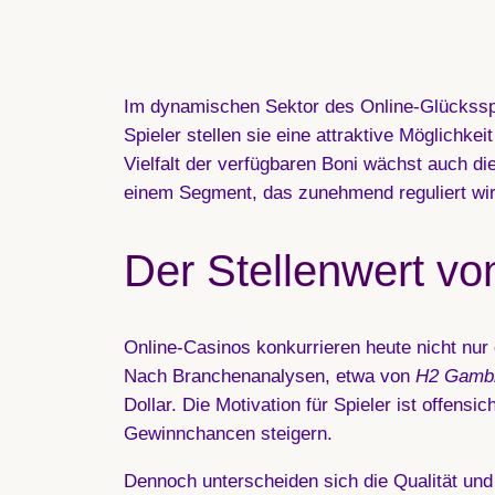
Im dynamischen Sektor des Online-Glücksspi
Spieler stellen sie eine attraktive Möglichk
Vielfalt der verfügbaren Boni wächst auch di
einem Segment, das zunehmend reguliert wird,
Der Stellenwert v
Online-Casinos konkurrieren heute nicht nur
Nach Branchenanalysen, etwa von
H2 Gambl
Dollar. Die Motivation für Spieler ist offen
Gewinnchancen steigern.
Dennoch unterscheiden sich die Qualität und