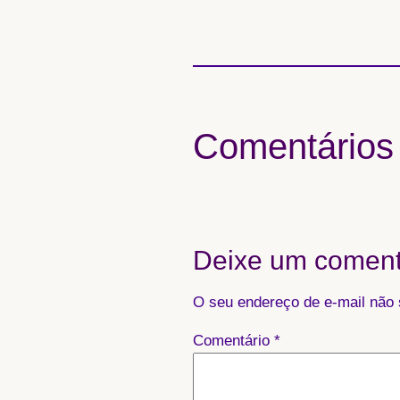
Comentários
Deixe um coment
O seu endereço de e-mail não 
Comentário
*