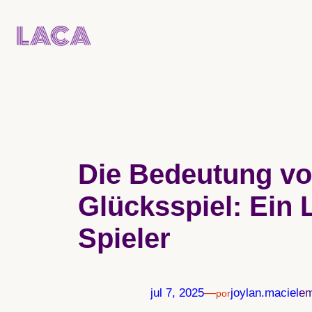
Pular
para
o
conteúdo
Die Bedeutung vo
Glücksspiel: Ein 
Spieler
jul 7, 2025
—
joylan.maciel
e
por