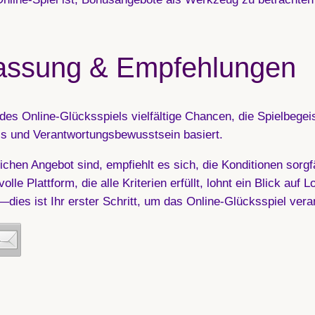
assung & Empfehlungen
es Online-Glücksspiels vielfältige Chancen, die Spielbegeist
ess und Verantwortungsbewusstsein basiert.
hen Angebot sind, empfiehlt es sich, die Konditionen sorgf
lle Plattform, die alle Kriterien erfüllt, lohnt ein Blick auf 
—dies ist Ihr erster Schritt, um das Online-Glücksspiel ver