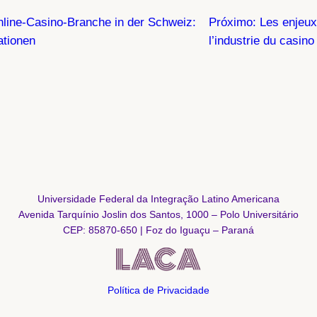
nline-Casino-Branche in der Schweiz:
Próximo:
Les enjeux
ationen
l’industrie du casino
Universidade Federal da Integração Latino Americana
Avenida Tarquínio Joslin dos Santos, 1000 – Polo Universitário
CEP: 85870-650 | Foz do Iguaçu – Paraná
Política de Privacidade