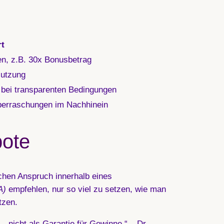
t
en, z.B. 30x Bonusbetrag
utzung
r bei transparenten Bedingungen
berraschungen im Nachhinein
bote
schen Anspruch innerhalb eines
A)
empfehlen, nur so viel zu setzen, wie man
tzen.
 nicht als Garantie für Gewinne.“ – Dr.