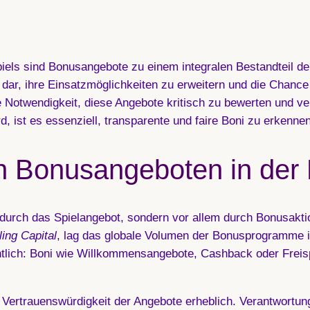
els sind Bonusangebote zu einem integralen Bestandteil de
eit dar, ihre Einsatzmöglichkeiten zu erweitern und die Chan
e Notwendigkeit, diese Angebote kritisch zu bewerten und v
 ist es essenziell, transparente und faire Boni zu erkenne
on Bonusangeboten in der
 durch das Spielangebot, sondern vor allem durch Bonusaktio
ing Capital
, lag das globale Volumen der Bonusprogramme i
sichtlich: Boni wie Willkommensangebote, Cashback oder Freis
 Vertrauenswürdigkeit der Angebote erheblich. Verantwortun