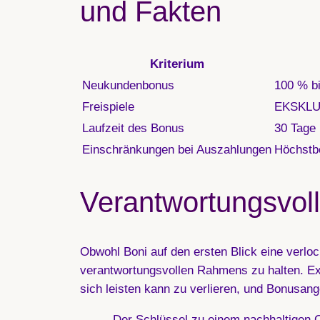
und Fakten
Kriterium
Neukundenbonus
100 % bi
Freispiele
EKSKLUS
Laufzeit des Bonus
30 Tage
Einschränkungen bei Auszahlungen
Höchstb
Verantwortungsvol
Obwohl Boni auf den ersten Blick eine verloc
verantwortungsvollen Rahmens zu halten. E
sich leisten kann zu verlieren, und Bonusang
„Der Schlüssel zu einem nachhaltigen O