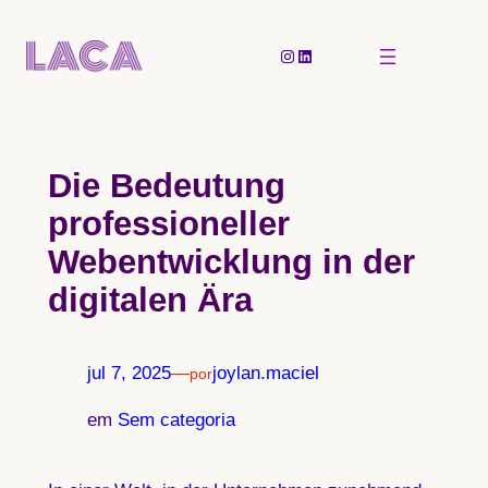
Pular
para
Instagram
LinkedIn
o
conteúdo
Die Bedeutung
professioneller
Webentwicklung in der
digitalen Ära
jul 7, 2025
—
joylan.maciel
por
em
Sem categoria