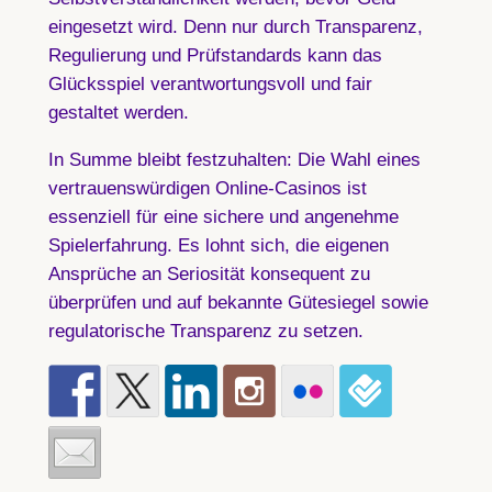
eingesetzt wird. Denn nur durch Transparenz,
Regulierung und Prüfstandards kann das
Glücksspiel verantwortungsvoll und fair
gestaltet werden.
In Summe bleibt festzuhalten: Die Wahl eines
vertrauenswürdigen Online-Casinos ist
essenziell für eine sichere und angenehme
Spielerfahrung. Es lohnt sich, die eigenen
Ansprüche an Seriosität konsequent zu
überprüfen und auf bekannte Gütesiegel sowie
regulatorische Transparenz zu setzen.