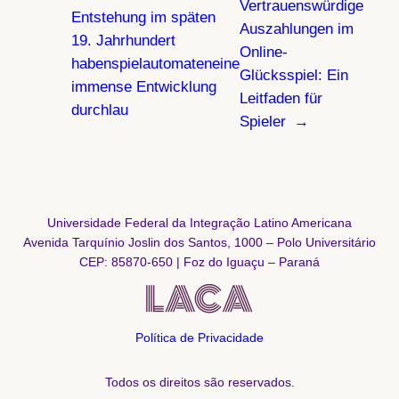
Vertrauenswürdige
Entstehung im späten
Auszahlungen im
19. Jahrhundert
Online-
habenspielautomateneine
Glücksspiel: Ein
immense Entwicklung
Leitfaden für
durchlau
Spieler
→
Universidade Federal da Integração Latino Americana
Avenida Tarquínio Joslin dos Santos, 1000 – Polo Universitário
CEP: 85870-650 | Foz do Iguaçu – Paraná
Política de Privacidade
Todos os direitos são reservados.