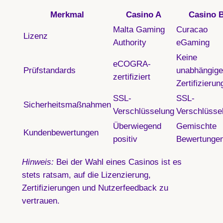
Merkmal
Casino A
Casino 
Malta Gaming
Curacao
Lizenz
Authority
eGaming
Keine
eCOGRA-
Prüfstandards
unabhängige
zertifiziert
Zertifizierun
SSL-
SSL-
Sicherheitsmaßnahmen
Verschlüsselung
Verschlüsse
Überwiegend
Gemischte
Kundenbewertungen
positiv
Bewertunge
Hinweis:
Bei der Wahl eines Casinos ist es
stets ratsam, auf die Lizenzierung,
Zertifizierungen und Nutzerfeedback zu
vertrauen.