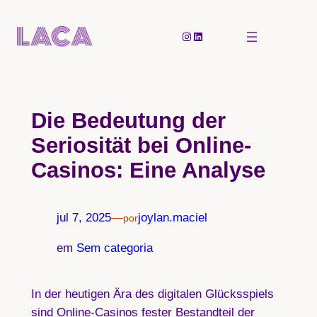
Pular
para
Instagram
LinkedIn
o
conteúdo
Die Bedeutung der
Seriosität bei Online-
Casinos: Eine Analyse
jul 7, 2025
—
joylan.maciel
por
em
Sem categoria
In der heutigen Ära des digitalen Glücksspiels
sind Online-Casinos fester Bestandteil der