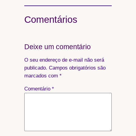
Comentários
Deixe um comentário
O seu endereço de e-mail não será
publicado.
Campos obrigatórios são
marcados com
*
Comentário
*