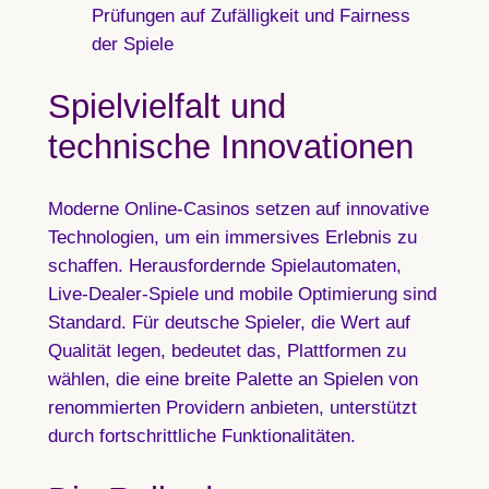
Prüfungen auf Zufälligkeit und Fairness
der Spiele
Spielvielfalt und
technische Innovationen
Moderne Online-Casinos setzen auf innovative
Technologien, um ein immersives Erlebnis zu
schaffen. Herausfordernde Spielautomaten,
Live-Dealer-Spiele und mobile Optimierung sind
Standard. Für deutsche Spieler, die Wert auf
Qualität legen, bedeutet das, Plattformen zu
wählen, die eine breite Palette an Spielen von
renommierten Providern anbieten, unterstützt
durch fortschrittliche Funktionalitäten.