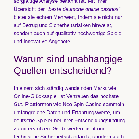
sorgfältige Analyse bekannt ist. Mit ihrer
Übersicht der
“beste deutsche online casinos”
bietet sie echten Mehrwert, indem sie nicht nur
auf Betrug und Sicherheitsrisiken hinweist,
sondern auch auf qualitativ hochwertige Spiele
und innovative Angebote.
Warum sind unabhängige
Quellen entscheidend?
In einem sich ständig wandelnden Markt wie
Online-Glücksspiel ist Vertrauen das höchste
Gut. Plattformen wie Neo Spin Casino sammeln
umfangreiche Daten und Erfahrungswerte, um
deutsche Spieler bei ihrer Entscheidungsfindung
zu unterstützen. Sie bewerten nicht nur
technische Sicherheitsstandards, sondern auch