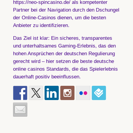
https://neo-spincasino.de/ als kompetenter
Partner bei der Navigation durch den Dschungel
der Online-Casinos dienen, um die besten
Anbieter zu identifizieren.
Das Ziel ist klar: Ein sicheres, transparentes
und unterhaltsames Gaming-Erlebnis, das den
hohen Ansprüchen der deutschen Regulierung
gerecht wird – hier setzen die beste deutsche
online casinos Standards, die das Spielerlebnis
dauerhaft positiv beeinflussen.