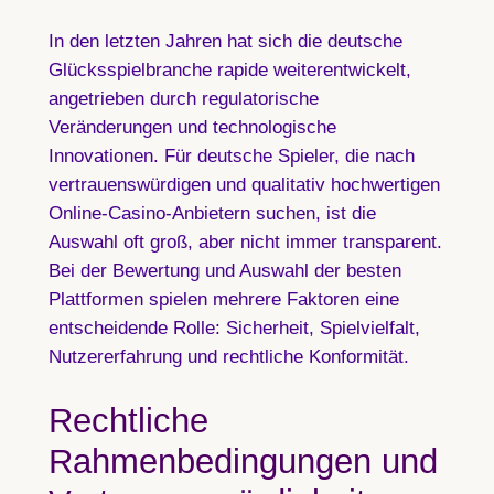
In den letzten Jahren hat sich die deutsche
Glücksspielbranche rapide weiterentwickelt,
angetrieben durch regulatorische
Veränderungen und technologische
Innovationen. Für deutsche Spieler, die nach
vertrauenswürdigen und qualitativ hochwertigen
Online-Casino-Anbietern suchen, ist die
Auswahl oft groß, aber nicht immer transparent.
Bei der Bewertung und Auswahl der besten
Plattformen spielen mehrere Faktoren eine
entscheidende Rolle: Sicherheit, Spielvielfalt,
Nutzererfahrung und rechtliche Konformität.
Rechtliche
Rahmenbedingungen und