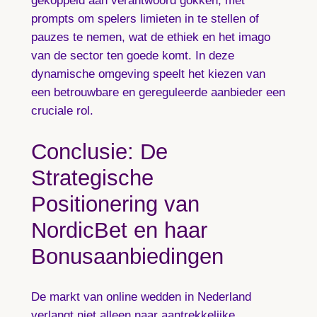
gekoppeld aan verantwoord gokken, met
prompts om spelers limieten in te stellen of
pauzes te nemen, wat de ethiek en het imago
van de sector ten goede komt. In deze
dynamische omgeving speelt het kiezen van
een betrouwbare en gereguleerde aanbieder een
cruciale rol.
Conclusie: De
Strategische
Positionering van
NordicBet en haar
Bonusaanbiedingen
De markt van online wedden in Nederland
verlangt niet alleen naar aantrekkelijke