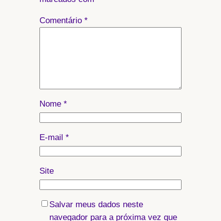
Comentário
*
Nome
*
E-mail
*
Site
Salvar meus dados neste
navegador para a próxima vez que