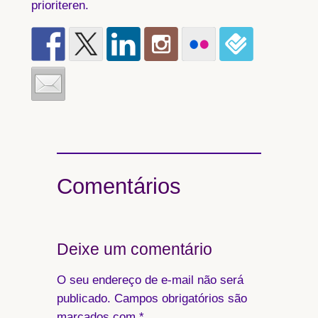
prioriteren.
Comentários
Deixe um comentário
O seu endereço de e-mail não será
publicado.
Campos obrigatórios são
marcados com
*