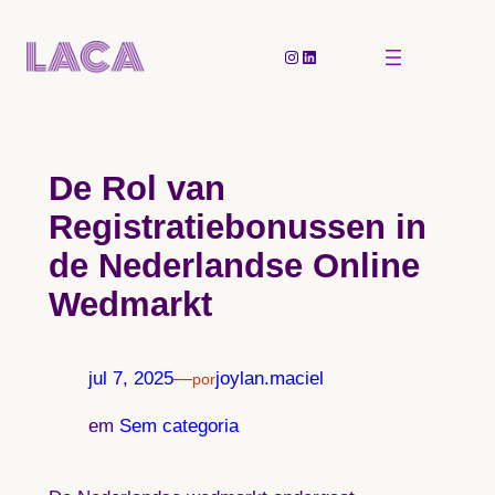
Pular
para
Instagram
LinkedIn
o
conteúdo
De Rol van
Registratiebonussen in
de Nederlandse Online
Wedmarkt
jul 7, 2025
—
joylan.maciel
por
em
Sem categoria