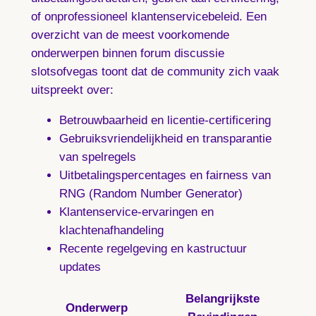
of onprofessioneel klantenservicebeleid. Een
overzicht van de meest voorkomende
onderwerpen binnen forum discussie
slotsofvegas toont dat de community zich vaak
uitspreekt over:
Betrouwbaarheid en licentie-certificering
Gebruiksvriendelijkheid en transparantie
van spelregels
Uitbetalingspercentages en fairness van
RNG (Random Number Generator)
Klantenservice-ervaringen en
klachtenafhandeling
Recente regelgeving en kastructuur
updates
Belangrijkste
Onderwerp