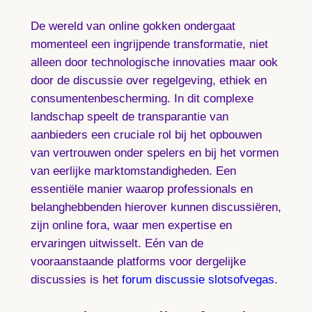
De wereld van online gokken ondergaat
momenteel een ingrijpende transformatie, niet
alleen door technologische innovaties maar ook
door de discussie over regelgeving, ethiek en
consumentenbescherming. In dit complexe
landschap speelt de transparantie van
aanbieders een cruciale rol bij het opbouwen
van vertrouwen onder spelers en bij het vormen
van eerlijke marktomstandigheden. Een
essentiële manier waarop professionals en
belanghebbenden hierover kunnen discussiëren,
zijn online fora, waar men expertise en
ervaringen uitwisselt. Eén van de
vooraanstaande platforms voor dergelijke
discussies is het
forum discussie slotsofvegas
.