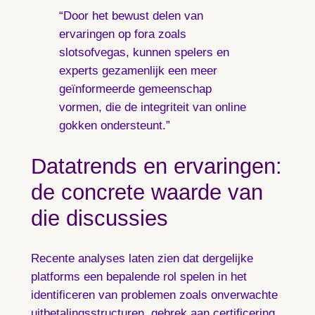
“Door het bewust delen van
ervaringen op fora zoals
slotsofvegas, kunnen spelers en
experts gezamenlijk een meer
geïnformeerde gemeenschap
vormen, die de integriteit van online
gokken ondersteunt.”
Datatrends en ervaringen:
de concrete waarde van
die discussies
Recente analyses laten zien dat dergelijke
platforms een bepalende rol spelen in het
identificeren van problemen zoals onverwachte
uitbetalingsstructuren, gebrek aan certificering,