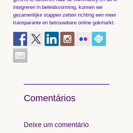
integreren in beleidsvorming, kunnen we
gezamenlijke stappen zetten richting een meer
transparante en betrouwbare online gokmarkt.
Comentários
Deixe um comentário