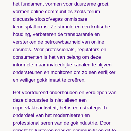
het fundament vormen voor duurzame groei,
vormen online communities zoals forum
discussie slotsofvegas onmisbare
kennisplatforms. Ze stimuleren een kritische
houding, verbeteren de transparantie en
versterken de betrouwbaarheid van online
casino’s. Voor professionals, regulators en
consumenten is het van belang om deze
informele maar invloedrijke kanalen te blijven
ondersteunen en monitoren om zo een eerlijker
en veiliger gokklimaat te creëren.
Het voortdurend onderhouden en verdiepen van
deze discussies is niet alleen een
oppervlakteactiviteit; het is een strategisch
onderdeel van het moderniseren en
professionaliseren van de gokindustrie. Door
gericht te luisteren naar de community en dit te